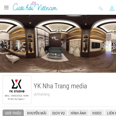
YK Nha Trang media
yknhatrang
GIỚI THIỆU
KHUYẾN MÃI
DỊCH VỤ
HÌNH ẢNH
VIDEO
LIÊN 