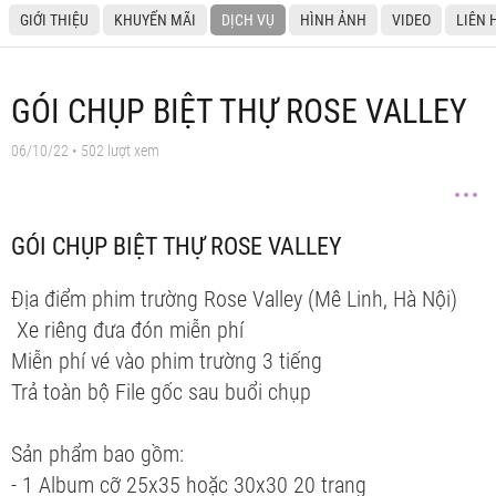
GIỚI THIỆU
KHUYẾN MÃI
DỊCH VỤ
HÌNH ẢNH
VIDEO
LIÊN 
GÓI CHỤP BIỆT THỰ ROSE VALLEY
06/10/22
• 502 lượt xem
GÓI CHỤP BIỆT THỰ ROSE VALLEY
Địa điểm phim trường Rose Valley (Mê Linh, Hà Nội)
Xe riêng đưa đón miễn phí
Miễn phí vé vào phim trường 3 tiếng
Trả toàn bộ File gốc sau buổi chụp
Sản phẩm bao gồm:
- 1 Album cỡ 25x35 hoặc 30x30 20 trang