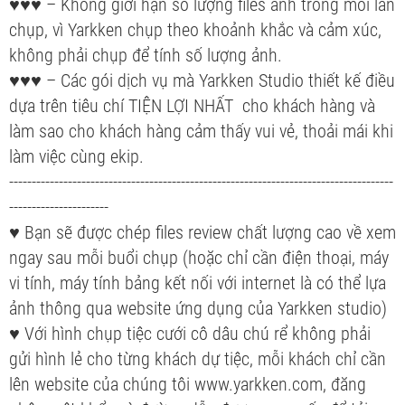
♥♥♥ – Không giới hạn số lượng files ảnh trong mỗi lần
chụp, vì Yarkken chụp theo khoảnh khắc và cảm xúc,
không phải chụp để tính số lượng ảnh.
♥♥♥ – Các gói dịch vụ mà Yarkken Studio thiết kế điều
dựa trên tiêu chí TIỆN LỢI NHẤT cho khách hàng và
làm sao cho khách hàng cảm thấy vui vẻ, thoải mái khi
làm việc cùng ekip.
-------------------------------------------------------------------------------------
----------------------
♥ Bạn sẽ được chép files review chất lượng cao về xem
ngay sau mỗi buổi chụp (hoặc chỉ cần điện thoại, máy
vi tính, máy tính bảng kết nối với internet là có thể lựa
ảnh thông qua website ứng dụng của Yarkken studio)
♥ Với hình chụp tiệc cưới cô dâu chú rể không phải
gửi hình lẻ cho từng khách dự tiệc, mỗi khách chỉ cần
lên website của chúng tôi www.yarkken.com, đăng