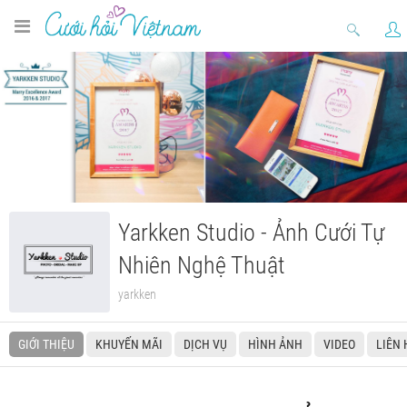
Yarkken Studio - Ảnh Cưới Tự
Nhiên Nghệ Thuật
yarkken
GIỚI THIỆU
KHUYẾN MÃI
DỊCH VỤ
HÌNH ẢNH
VIDEO
LIÊN 