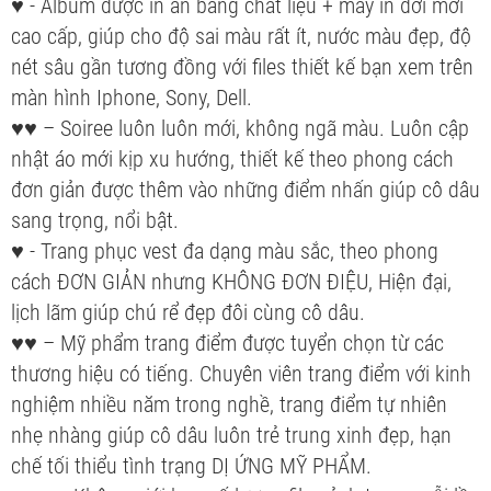
♥ - Album được in ấn bằng chất liệu + máy in đời mới
cao cấp, giúp cho độ sai màu rất ít, nước màu đẹp, độ
nét sâu gần tương đồng với files thiết kế bạn xem trên
màn hình Iphone, Sony, Dell.
♥♥ – Soiree luôn luôn mới, không ngã màu. Luôn cập
nhật áo mới kịp xu hướng, thiết kế theo phong cách
đơn giản được thêm vào những điểm nhấn giúp cô dâu
sang trọng, nổi bật.
♥ - Trang phục vest đa dạng màu sắc, theo phong
cách ĐƠN GIẢN nhưng KHÔNG ĐƠN ĐIỆU, Hiện đại,
lịch lãm giúp chú rể đẹp đôi cùng cô dâu.
♥♥ – Mỹ phẩm trang điểm được tuyển chọn từ các
thương hiệu có tiếng. Chuyên viên trang điểm với kinh
nghiệm nhiều năm trong nghề, trang điểm tự nhiên
nhẹ nhàng giúp cô dâu luôn trẻ trung xinh đẹp, hạn
chế tối thiểu tình trạng DỊ ỨNG MỸ PHẨM.