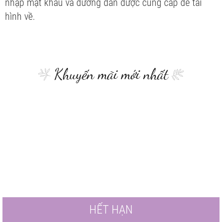
nhập mật khẩu và đường dẫn được cung cấp để tải
hình về.
Khuyến mãi mới nhất
HẾT HẠN