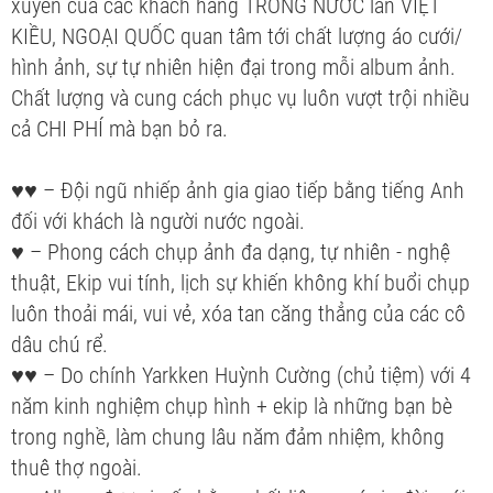
xuyên của các khách hàng TRONG NƯỚC lẫn VIỆT
KIỀU, NGOẠI QUỐC quan tâm tới chất lượng áo cưới/
hình ảnh, sự tự nhiên hiện đại trong mỗi album ảnh.
Chất lượng và cung cách phục vụ luôn vượt trội nhiều
cả CHI PHÍ mà bạn bỏ ra.
♥♥ – Đội ngũ nhiếp ảnh gia giao tiếp bằng tiếng Anh
đối với khách là người nước ngoài.
♥ – Phong cách chụp ảnh đa dạng, tự nhiên - nghệ
thuật, Ekip vui tính, lịch sự khiến không khí buổi chụp
luôn thoải mái, vui vẻ, xóa tan căng thẳng của các cô
dâu chú rể.
♥♥ – Do chính Yarkken Huỳnh Cường (chủ tiệm) với 4
năm kinh nghiệm chụp hình + ekip là những bạn bè
trong nghề, làm chung lâu năm đảm nhiệm, không
thuê thợ ngoài.