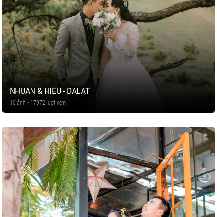
NHUAN & HIEU - DALAT
10 ảnh • 17972 lượt xem