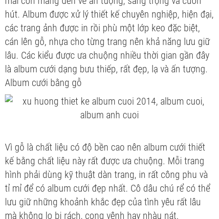
mài còn mang đến vẻ ấn tượng, sang trọng và cuốn
hút. Album được xử lý thiết kế chuyên nghiệp, hiện đại,
các trang ảnh được in rồi phù một lớp keo đặc biệt,
cán lên gỗ, nhựa cho từng trang nên khả năng lưu giữ
lâu. Các kiểu được ưa chuộng nhiều thời gian gần đây
là album cưới dạng bưu thiếp, rất đẹp, lạ và ấn tượng.
Album cưới bằng gỗ
Vì gỗ là chất liệu có độ bền cao nên album cưới thiết
kế bằng chất liệu này rất được ưa chuộng. Mỗi trang
hình phải dùng kỹ thuật dàn trang, in rất công phu và
tỉ mỉ để có album cưới đẹp nhất. Cô dâu chú rể có thể
lưu giữ những khoảnh khắc đẹp của tình yêu rất lâu
mà không lo bị rách, cong vênh hay nhàu nát.