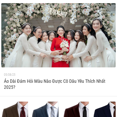
05/08/25
Áo Dài Đám Hỏi Màu Nào Được Cô Dâu Yêu Thích Nhất
2025?