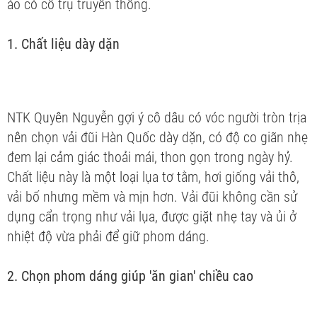
áo có cổ trụ truyền thống.
1. Chất liệu dày dặn
NTK Quyên Nguyễn gợi ý cô dâu có vóc người tròn trịa
nên chọn vải đũi Hàn Quốc dày dặn, có độ co giãn nhẹ
đem lại cảm giác thoải mái, thon gọn trong ngày hỷ.
Chất liệu này là một loại lụa tơ tằm, hơi giống vải thô,
vải bố nhưng mềm và mịn hơn. Vải đũi không cần sử
dụng cẩn trọng như vải lụa, được giặt nhẹ tay và ủi ở
nhiệt độ vừa phải để giữ phom dáng.
2. Chọn phom dáng giúp 'ăn gian' chiều cao