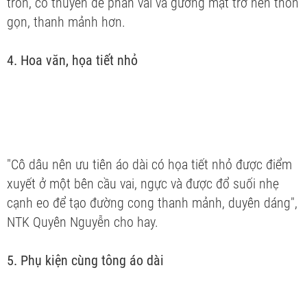
tròn, cổ thuyền để phần vai và gương mặt trở nên thon
gọn, thanh mảnh hơn.
4. Hoa văn, họa tiết nhỏ
"Cô dâu nên ưu tiên áo dài có họa tiết nhỏ được điểm
xuyết ở một bên cầu vai, ngực và được đổ suối nhẹ
cạnh eo để tạo đường cong thanh mảnh, duyên dáng",
NTK Quyên Nguyễn cho hay.
5. Phụ kiện cùng tông áo dài