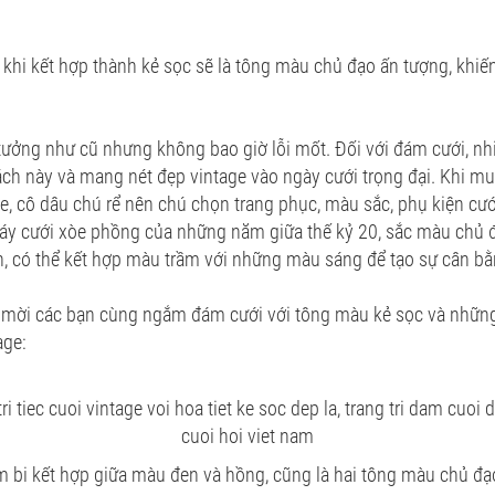
khi kết hợp thành kẻ sọc sẽ là tông màu chủ đạo ấn tượng, khi
ưởng như cũ nhưng không bao giờ lỗi mốt. Đối với đám cưới, nh
ch này và mang nét đẹp vintage vào ngày cưới trọng đại. Khi m
ge, cô dâu chú rể nên chú chọn trang phục, màu sắc, phụ kiện cư
 váy cưới xòe phồng của những năm giữa thế kỷ 20, sắc màu chủ 
 có thể kết hợp màu trầm với những màu sáng để tạo sự cân bằ
 mời các bạn cùng ngắm đám cưới với tông màu kẻ sọc và những
age:
m bi kết hợp giữa màu đen và hồng, cũng là hai tông màu chủ đạ