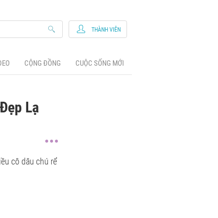
THÀNH VIÊN
DEO
CỘNG ĐỒNG
CUỘC SỐNG MỚI
 Đẹp Lạ
iều cô dâu chú rể