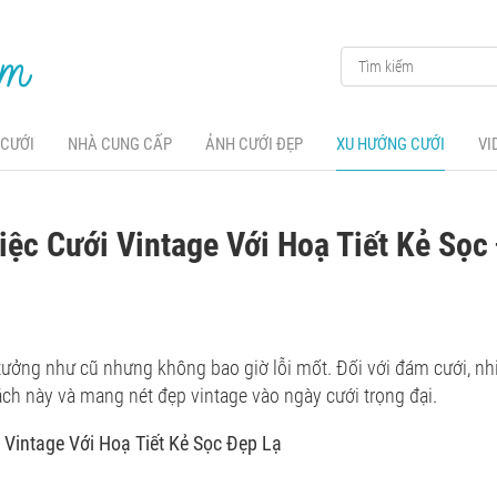
 CƯỚI
NHÀ CUNG CẤP
ẢNH CƯỚI ĐẸP
XU HƯỚNG CƯỚI
VI
Tiệc Cưới Vintage Với Hoạ Tiết Kẻ Sọc
ưởng như cũ nhưng không bao giờ lỗi mốt. Đối với đám cưới, nh
ch này và mang nét đẹp vintage vào ngày cưới trọng đại.
i Vintage Với Hoạ Tiết Kẻ Sọc Đẹp Lạ