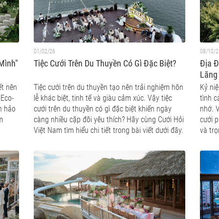
01/02/26
08/10/2
 Mình"
Tiệc Cưới Trên Du Thuyền Có Gì Đặc Biệt?
Địa 
Lãng
ết nên
Tiệc cưới trên du thuyền tạo nên trải nghiệm hôn
Kỷ ni
 Eco-
lễ khác biệt, tinh tế và giàu cảm xúc. Vậy tiệc
tình 
àn hảo
cưới trên du thuyền có gì đặc biệt khiến ngày
nhớ. 
m
càng nhiều cặp đôi yêu thích? Hãy cùng Cưới Hỏi
cưới p
Việt Nam tìm hiểu chi tiết trong bài viết dưới đây.
và trọ