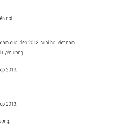
ên nơi
ôi uyên ương.
ượng.