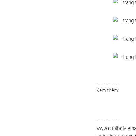
- - - - - - - - -
Xem thêm:
- - - - - - - - -
www.cuoihoiviet
Linh Phạm (ngoisa