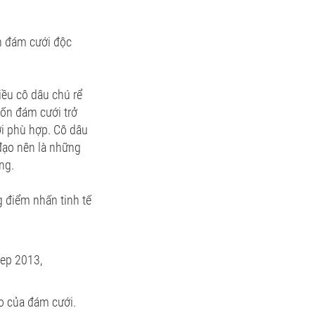
ến đám cưới độc
iều cô dâu chú rể
uốn đám cưới trở
ới phù hợp. Cô dâu
đạo nên là những
ng.
 điểm nhấn tinh tế
o của đám cưới.