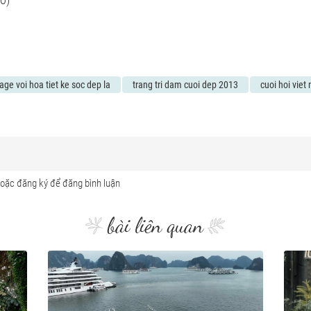
ntage voi hoa tiet ke soc dep la
trang tri dam cuoi dep 2013
cuoi hoi viet
bài liên quan