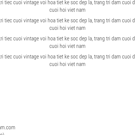
nam.com
o)