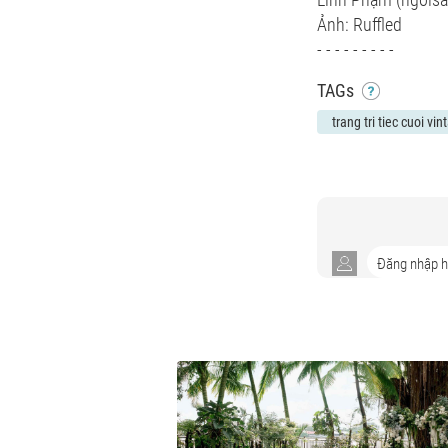
Ảnh: Ruffled
- - - - - - - - -
TAGs
trang tri tiec cuoi vi