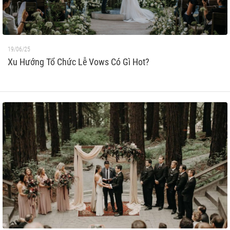
19/06/25
Xu Hướng Tổ Chức Lễ Vows Có Gì Hot?