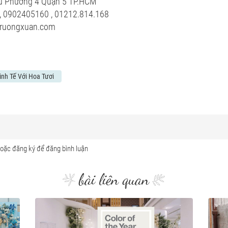
hú Phường 4 Quận 5 TP.HCM
, 0902405160 , 01212.814.168
atruongxuan.com
inh Tế Với Hoa Tươi
bài liên quan