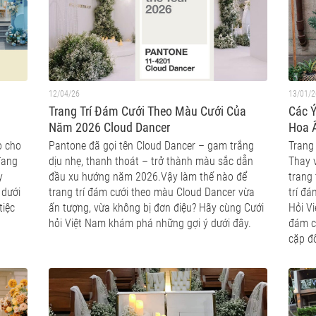
12/04/26
13/01/2
Trang Trí Đám Cưới Theo Màu Cưới Của
Các Ý
Năm 2026 Cloud Dancer
Hoa 
o cho
Pantone đã gọi tên Cloud Dancer – gam trắng
Trang 
đang
dịu nhẹ, thanh thoát – trở thành màu sắc dẫn
Thay 
y
đầu xu hướng năm 2026.Vậy làm thế nào để
trang 
 dưới
trang trí đám cưới theo màu Cloud Dancer vừa
trí đ
tiệc
ấn tượng, vừa không bị đơn điệu? Hãy cùng Cưới
Hỏi V
hỏi Việt Nam khám phá những gợi ý dưới đây.
đám c
cặp đô