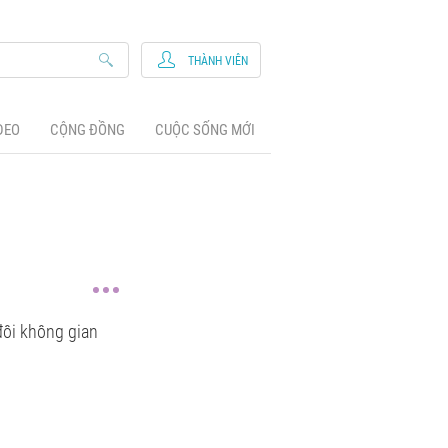
THÀNH VIÊN
DEO
CỘNG ĐỒNG
CUỘC SỐNG MỚI
đôi không gian