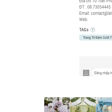
Địa chỉ 70 Trần P
ĐT : 08.73054445 
Email: contact@l
Web:
TAGs
Trang Trí Đám Cưới T