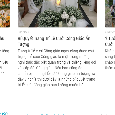
03/09/25
26/06/2
Thu
Bí Quyết Trang Trí Lễ Cưới Công Giáo Ấn
Ý Tư
Tượng
Cưới
c tông
Trang trí lễ cưới Công giáo ngày càng được chú
Khám 
thể
trọng. Lễ cưới Công giáo là một trong những
sáng 
h yêu
nghi thức đặc biệt quan trọng và thiêng liêng đối
chào 
ệt
với cặp đôi Công giáo. Nếu bạn cũng đang
thêm 
ưới
chuẩn bị cho một lễ cưới Công giáo ấn tượng và
đầy ý nghĩa thì dưới đây là những bí quyết trang
trí lễ cưới Công giáo bạn không muốn bỏ qua.