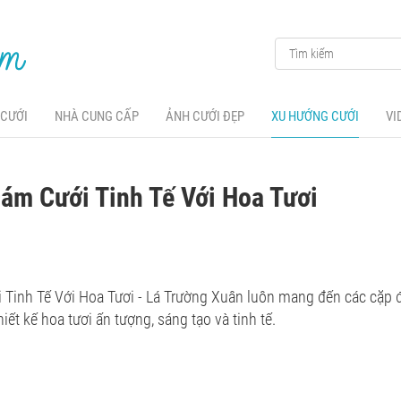
 CƯỚI
NHÀ CUNG CẤP
ẢNH CƯỚI ĐẸP
XU HƯỚNG CƯỚI
VI
Đám Cưới Tinh Tế Với Hoa Tươi
i Tinh Tế Với Hoa Tươi - Lá Trường Xuân luôn mang đến các cặp 
ết kế hoa tươi ấn tượng, sáng tạo và tinh tế.