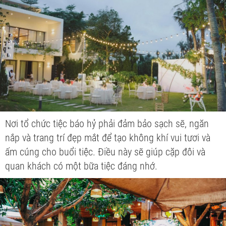
Nơi tổ chức tiệc báo hỷ phải đảm bảo sạch sẽ, ngăn
nắp và trang trí đẹp mắt để tạo không khí vui tươi và
ấm cúng cho buổi tiệc. Điều này sẽ giúp cặp đôi và
quan khách có một bữa tiệc đáng nhớ.