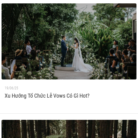
19/06/25
Xu Hướng Tổ Chức Lễ Vows Có Gì Hot?