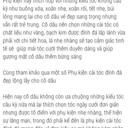
Phụ kiện này thích hợp với những kiểu tóc không cầu
kỳ như buông xõa, xoăn nhẹ, xoăn rối, tết nhẹ, búi
lỏng mang lại cho cô dâu vẻ đẹp sang trọng nhưng
vẫn rất trẻ trung. Cô dâu nên chọn những cài tóc có
chất liệu như vàng, bạch kim được đính đá lấp lánh vừa
phải với chi tiết hoa, lá nhẹ nhàng sẽ tạo cảm giác tinh
tế sẽ giúp mái tóc cưới thêm duyên dáng và giúp
gương mặt cô dâu thêm bừng sáng
Cùng tham khảo qua một số Phụ kiện cài tóc đính đá
đẹp lộng lẫy cho cô dâu
Hiện nay cô dâu không còn ưa chuộng những kiểu tóc
cầu kỳ nữa mà lại thích chọn tóc ngày cưới đơn giản
nhưng được tô điểm với phụ kiện nhẹ nhàng, thể hiện
sự lãng mạn, trong đó phải kể đến là phụ kiện cài tóc