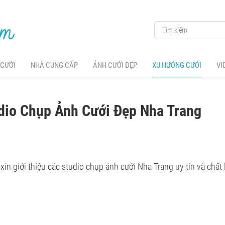
 CƯỚI
NHÀ CUNG CẤP
ẢNH CƯỚI ĐẸP
XU HƯỚNG CƯỚI
VI
dio Chụp Ảnh Cưới Đẹp Nha Trang
xin giới thiệu các studio chụp ảnh cưới Nha Trang uy tín và ch