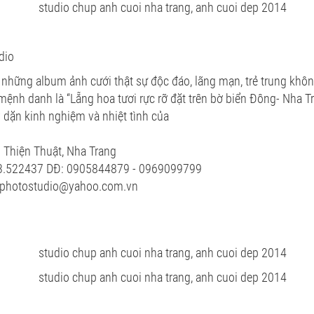
dio
c những album ảnh cưới thật sự độc đáo, lãng mạn, trẻ trung kh
 mệnh danh là “Lẵng hoa tươi rực rỡ đặt trên bờ biển Đông- Nha T
 dặn kinh nghiệm và nhiệt tình của
 Thiện Thuật, Nha Trang
583.522437 DĐ: 0905844879 - 0969099799
nphotostudio@yahoo.com.vn