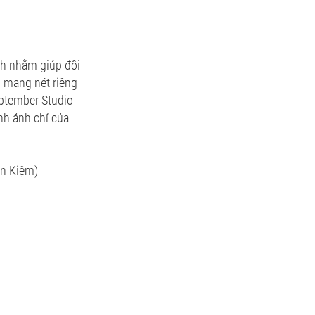
nh nhằm giúp đôi
i mang nét riêng
eptember Studio
nh ảnh chỉ của
ễn Kiệm)