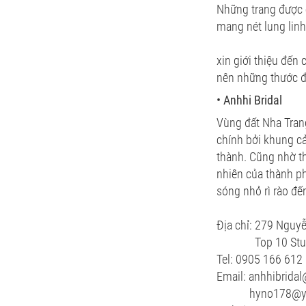
Những trang được 
mang nét lung lin
xin giới thiệu đến
nên những thước
đ
• Anhhi Bridal
Vùng đất Nha Trang
chính bởi khung c
thành. Cũng nhờ th
nhiên của thành ph
sóng nhỏ rì rào đế
Địa chỉ: 279 Nguy
Top 10 Studio 
Tel: 0905 166 612 
Email: anhhibrida
hyno178@yah