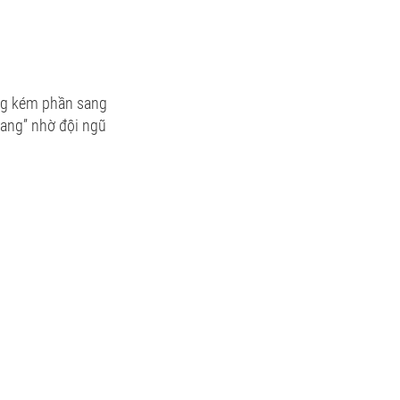
ông kém phần sang
rang” nhờ đội ngũ