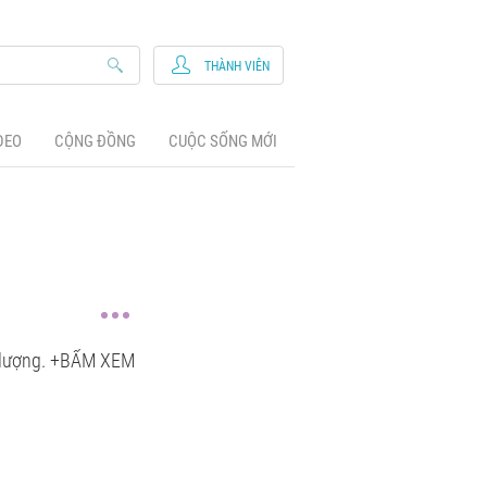
THÀNH VIÊN
DEO
CỘNG ĐỒNG
CUỘC SỐNG MỚI
ất lượng. +BẤM XEM