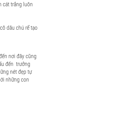
 cát trắng luôn
 cô dâu chú rể tạo
 đến nơi đây cũng
 ấu đến trưởng
hững nét đẹp tự
với những con