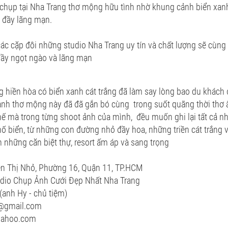
chụp tại Nha Trang thơ mộng hữu tình nhờ khung cảnh biển xanh
h đầy lãng mạn.
 các cặp đôi những studio
Nha Trang uy tín và chất lượng sẽ cùng
ầy ngọt ngào và lãng mạn
 hiền hòa có biển xanh cát trắng đã làm say lòng bao du khách
ảnh thơ mộng này đã đã gắn bó cùng trong suốt quãng thời thơ
ế mà trong từng shoot ảnh của mình, đều muốn ghi lại tất cả n
ố biển, từ những con đường nhỏ đầy hoa, những triền cát trắng 
n những căn biệt thự, resort ấm áp và sang trọng
ễn Thị Nhỏ, Phường 16, Quận 11, TP.HCM
Chụp Ảnh Cưới Đẹp Nhất Nha Trang
(anh Hy - chủ tiệm)
l@gmail.com
oo.com