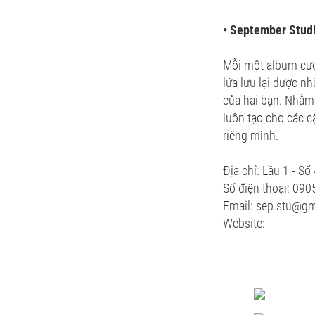
• September Stud
Mỗi một album cướ
lứa lưu lại được n
của hai bạn. Nhằm
luôn tạo cho các c
riêng mình.
Địa chỉ: Lầu 1 - S
Số điện thoại: 09
Email: sep.stu@g
Website: