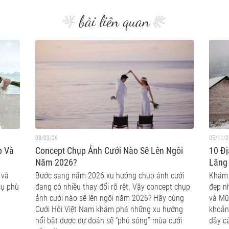
bài liên quan
08/03/26
05/11/2
p Và
Concept Chụp Ảnh Cưới Nào Sẽ Lên Ngôi
10 Đ
Năm 2026?
Lãng
 và
Bước sang năm 2026 xu hướng chụp ảnh cưới
Khám 
cụ phù
đang có nhiều thay đổi rõ rệt. Vậy concept chụp
đẹp n
ảnh cưới nào sẽ lên ngôi năm 2026? Hãy cùng
và Mũ
Cưới Hỏi Việt Nam khám phá những xu hướng
khoản
nổi bật được dự đoán sẽ “phủ sóng” mùa cưới
đầy c