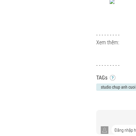
- - - - - - - - -
Xem thêm:
- - - - - - - - -
TAGs
studio chup anh cuoi