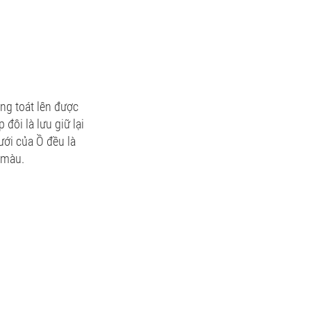
ng toát lên được
ôi là lưu giữ lại
ưới của Ồ đều là
 màu.