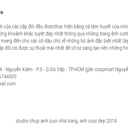
io
i của các cặp đôi đều đượcthực hiện bằng cả tâm huyết của mì
hững khoảnh khắc tuyệt đẹp nhất thông qua những trang ảnh cướ
 mang đến cho các cô dâu chú rể những bộ ảnh đặc biệt nhất S
ặp đôi có được sự thoải mái nhất để vô tư sáng tạo nên những hì
ố 4 - Nguyễn Kiệm - P.3 - Q.Gò Vấp - TP.HCM (gần coopmart Nguy
05744305
mail.com