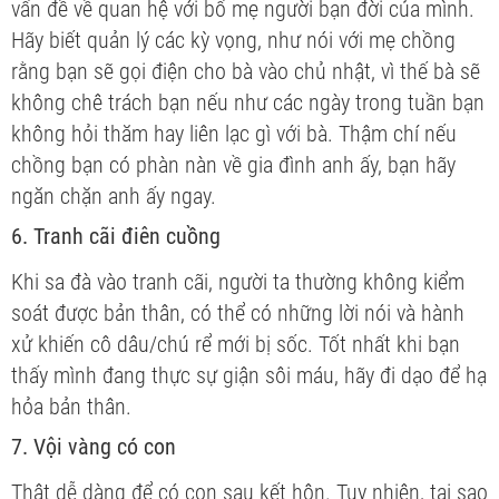
vấn đề về quan hệ với bố mẹ người bạn đời của mình.
Hãy biết quản lý các kỳ vọng, như nói với mẹ chồng
rằng bạn sẽ gọi điện cho bà vào chủ nhật, vì thế bà sẽ
không chê trách bạn nếu như các ngày trong tuần bạn
không hỏi thăm hay liên lạc gì với bà. Thậm chí nếu
chồng bạn có phàn nàn về gia đình anh ấy, bạn hãy
ngăn chặn anh ấy ngay.
6. Tranh cãi điên cuồng
Khi sa đà vào tranh cãi, người ta thường không kiểm
soát được bản thân, có thể có những lời nói và hành
xử khiến cô dâu/chú rể mới bị sốc. Tốt nhất khi bạn
thấy mình đang thực sự giận sôi máu, hãy đi dạo để hạ
hỏa bản thân.
7. Vội vàng có con
Thật dễ dàng để có con sau kết hôn. Tuy nhiên, tại sao