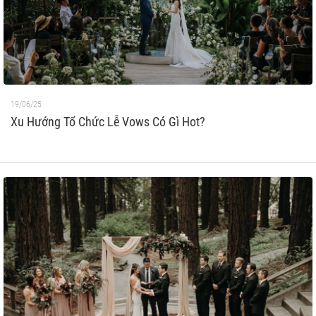
19/06/25
Xu Hướng Tổ Chức Lễ Vows Có Gì Hot?