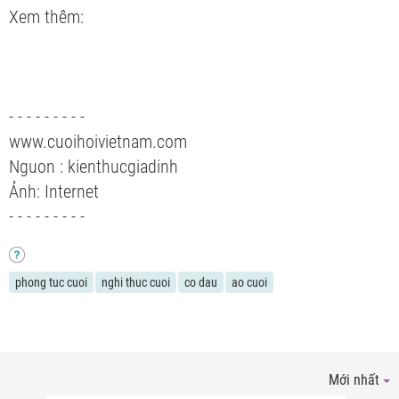
Xem thêm:
- - - - - - - - -
www.cuoihoivietnam.com
Nguon : kienthucgiadinh
Ảnh: Internet
- - - - - - - - -
phong tuc cuoi
nghi thuc cuoi
co dau
ao cuoi
Mới nhất