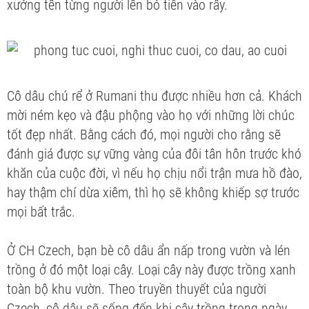
xướng tên từng người lên bỏ tiền vào rây.
Cô dâu chú rể ở Rumani thu được nhiều hơn cả. Khách
mời ném kẹo và đậu phộng vào họ với những lời chúc
tốt đẹp nhất. Bằng cách đó, mọi người cho rằng sẽ
đánh giá được sự vững vàng của đôi tân hôn trước khó
khăn của cuộc đời, vì nếu họ chịu nổi trận mưa hồ đào,
hay thậm chí dừa xiêm, thì họ sẽ không khiếp sợ trước
mọi bất trắc.
Ở CH Czech, bạn bè cô dâu ẩn nấp trong vườn và lén
trồng ở đó một loại cây. Loại cây này được trồng xanh
toàn bộ khu vườn. Theo truyền thuyết của người
Czech, cô dâu sẽ sống đến khi cây trồng trong ngày