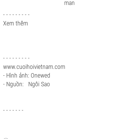
- - - - - - - - -
Xem thêm
- - - - - - - - -
www.cuoihoivietnam.com
- Hình ảnh: Onewed
- Nguồn: Ngôi Sao
- - - - - - -