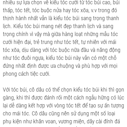
nhiều sự lựa chọn về kiểu tóc cưới từ tóc búi cao, búi
thấp, tóc tết, tóc buộc nửa hay tóc xõa, v.v trong đó
thịnh hành nhất vẫn là kiểu tóc búi sang trọng thanh
lịch. Kiểu tóc búi mang nét đẹp thanh lịch và sang
trọng chính vì vậy mà giữa hàng loạt những mẫu tóc
cưới hiện đại, trẻ trung như tóc tết, tự nhiên với mái
tóc xõa, dịu dàng với tóc buộc nữa đầu và năng động
như tóc đuôi ngựa, kiểu tóc búi này vẫn có một chỗ
đứng nhất định được ưa chuộng và phù hợp với mọi
phong cách tiệc cưới.
Với tóc búi, cô dâu có thể chọn kiểu tóc búi khi thì gọn
gàng, khi thì được đánh rối một cách ngẫu hững có lúc
lại dễ dàng kết hợp với vòng tóc tết để tạo sự ấn tượng
cho mái tóc. Cô dâu cũng nên sử dụng một số loại
phụ kiện như khăn voan, vương miện, dây cài đính đá