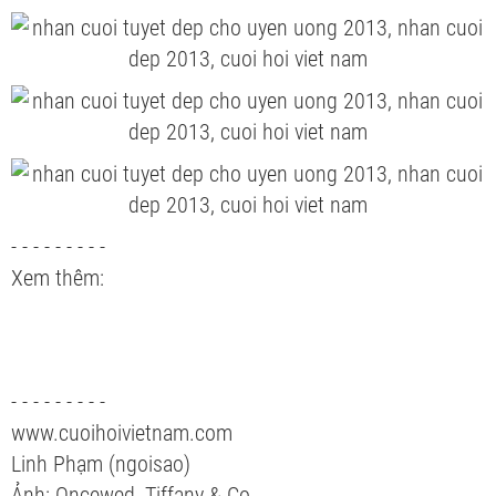
- - - - - - - - -
Xem thêm:
- - - - - - - - -
www.cuoihoivietnam.com
Linh Phạm (ngoisao)
Ảnh: Oncewed, Tiffany & Co.