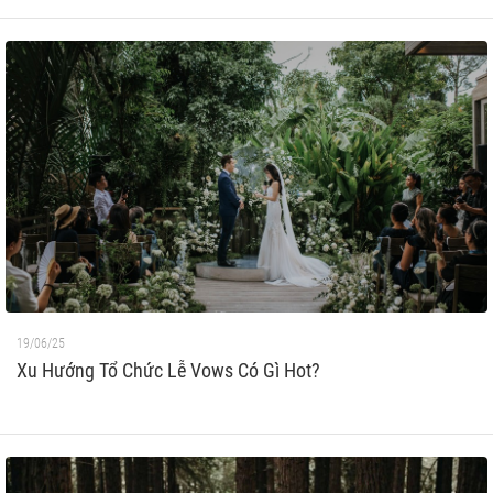
19/06/25
Xu Hướng Tổ Chức Lễ Vows Có Gì Hot?