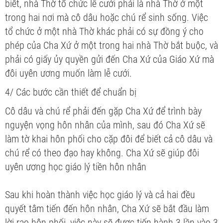
biết, nhà Thờ tổ chức lễ cưới phải là nhà Thờ ở một
trong hai nơi mà cô dâu hoặc chú rể sinh sống. Việc
tổ chức ở một nhà Thờ khác phải có sự đồng ý cho
phép của Cha Xứ ở một trong hai nhà Thờ bắt buộc, và
phải có giấy ủy quyền gửi đến Cha Xứ của Giáo Xứ mà
đôi uyên ương muốn làm lễ cưới.
4/ Các bước cần thiết để chuẩn bị
Cô dâu và chú rể phải đến gặp Cha Xứ để trình bày
nguyện vọng hôn nhân của mình, sau đó Cha Xứ sẽ
làm tờ khai hôn phối cho cặp đôi để biết cả cô dâu và
chú rể có theo đạo hay không. Cha Xứ sẽ giúp đôi
uyên ương học giáo lý tiền hôn nhân
Sau khi hoàn thành việc học giáo lý và cả hai đều
quyết tâm tiến đến hôn nhân, Cha Xứ sẽ bắt đầu làm
lời rao hôn phối, việc này sẽ được tiến hành 3 lần vào 3