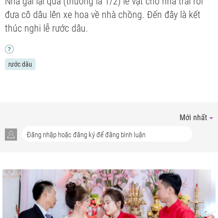
Nhà gái lại quả (thường là 1/2) lễ vật cho nhà trai rồi
đưa cô dâu lên xe hoa về nhà chồng. Đến đây là kết
thúc nghi lễ rước dâu.
rước dâu
Mới nhất