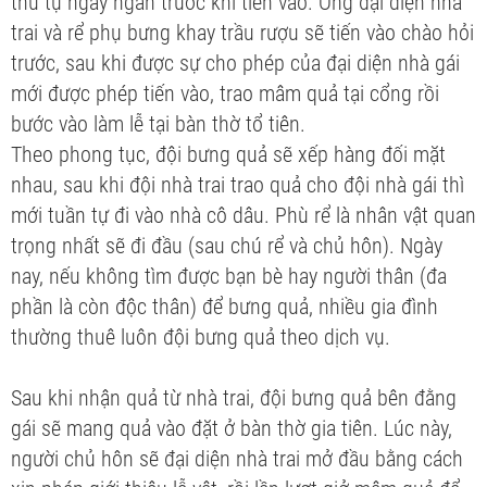
thứ tự ngay ngắn trước khi tiến vào. Ông đại diện nhà
trai và rể phụ bưng khay trầu rượu sẽ tiến vào chào hỏi
trước, sau khi được sự cho phép của đại diện nhà gái
mới được phép tiến vào, trao mâm quả tại cổng rồi
bước vào làm lễ tại bàn thờ tổ tiên.
Theo phong tục, đội bưng quả sẽ xếp hàng đối mặt
nhau, sau khi đội nhà trai trao quả cho đội nhà gái thì
mới tuần tự đi vào nhà cô dâu. Phù rể là nhân vật quan
trọng nhất sẽ đi đầu (sau chú rể và chủ hôn). Ngày
nay, nếu không tìm được bạn bè hay người thân (đa
phần là còn độc thân) để bưng quả, nhiều gia đình
thường thuê luôn đội bưng quả theo dịch vụ.
Sau khi nhận quả từ nhà trai, đội bưng quả bên đằng
gái sẽ mang quả vào đặt ở bàn thờ gia tiên. Lúc này,
người chủ hôn sẽ đại diện nhà trai mở đầu bằng cách