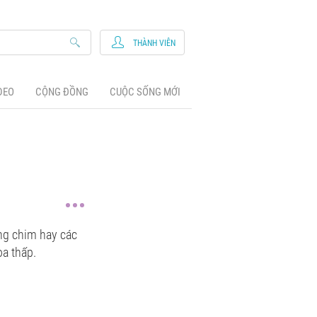
THÀNH VIÊN
DEO
CỘNG ĐỒNG
CUỘC SỐNG MỚI
lồng chim hay các
oa thấp.