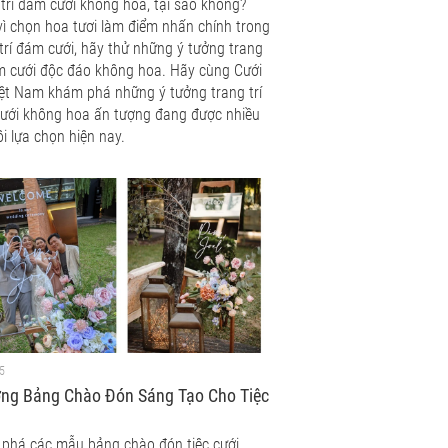
trí đám cưới không hoa, tại sao không?
vì chọn hoa tươi làm điểm nhấn chính trong
trí đám cưới, hãy thử những ý tưởng trang
ám cưới độc đáo không hoa. Hãy cùng Cưới
iệt Nam khám phá những ý tưởng trang trí
ưới không hoa ấn tượng đang được nhiều
i lựa chọn hiện nay.
5
ởng Bảng Chào Đón Sáng Tạo Cho Tiệc
phá các mẫu bảng chào đón tiệc cưới