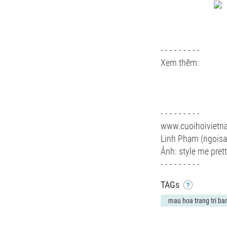
- - - - - - - - -
Xem thêm:
- - - - - - - - -
www.cuoihoiviet
Linh Phạm (ngoisa
Ảnh: style me pret
- - - - - - - - -
TAGs
mau hoa trang tri ban