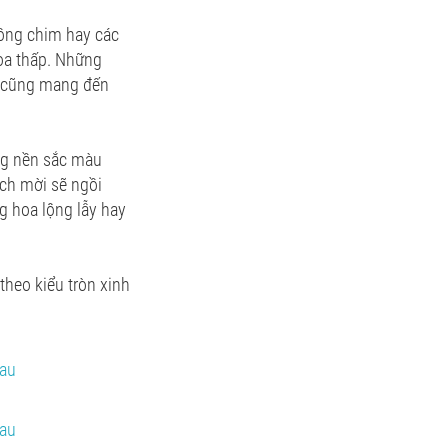
 lồng chim hay các
hoa thấp. Những
p cũng mang đến
ong nền sắc màu
ách mời sẽ ngồi
g hoa lộng lẫy hay
theo kiểu tròn xinh