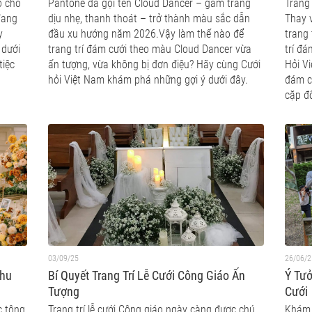
o cho
Pantone đã gọi tên Cloud Dancer – gam trắng
Trang 
đang
dịu nhẹ, thanh thoát – trở thành màu sắc dẫn
Thay 
y
đầu xu hướng năm 2026.Vậy làm thế nào để
trang 
 dưới
trang trí đám cưới theo màu Cloud Dancer vừa
trí đ
tiệc
ấn tượng, vừa không bị đơn điệu? Hãy cùng Cưới
Hỏi V
hỏi Việt Nam khám phá những gợi ý dưới đây.
đám c
cặp đô
03/09/25
26/06/2
Thu
Bí Quyết Trang Trí Lễ Cưới Công Giáo Ấn
Ý Tư
Tượng
Cưới
c tông
Trang trí lễ cưới Công giáo ngày càng được chú
Khám 