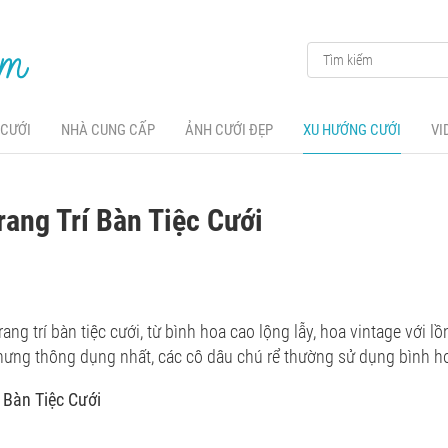
 CƯỚI
NHÀ CUNG CẤP
ẢNH CƯỚI ĐẸP
XU HƯỚNG CƯỚI
VI
ang Trí Bàn Tiệc Cưới
ang trí bàn tiệc cưới, từ bình hoa cao lộng lẫy, hoa vintage với 
nhưng thông dụng nhất, các cô dâu chú rể thường sử dụng bình h
 Bàn Tiệc Cưới