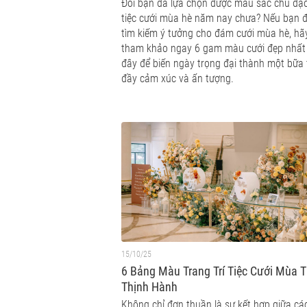
Đôi bạn đã lựa chọn được màu sắc chủ đạ
tiệc cưới mùa hè năm nay chưa? Nếu bạn 
tìm kiếm ý tưởng cho đám cưới mùa hè, hã
tham khảo ngay 6 gam màu cưới đẹp nhất
đây để biến ngày trọng đại thành một bữa 
đầy cảm xúc và ấn tượng.
15/10/25
6 Bảng Màu Trang Trí Tiệc Cưới Mùa 
Thịnh Hành
Không chỉ đơn thuần là sự kết hợp giữa cá