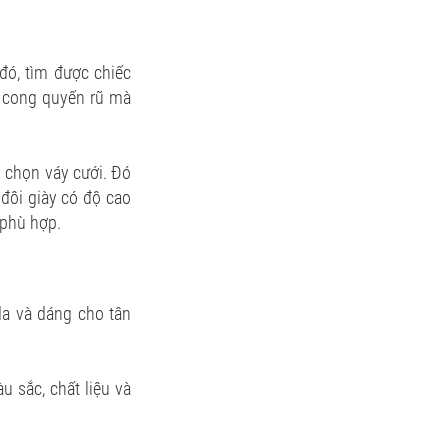
đó, tìm được chiếc
g cong quyến rũ mà
i chọn váy cưới. Đó
 đôi giày có độ cao
 phù hợp.
da và dáng cho tân
u sắc, chất liệu và