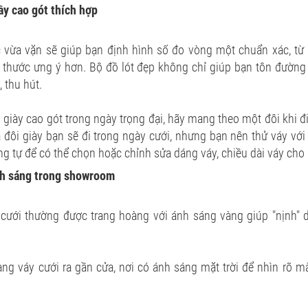
ầy cao gót thích hợp
 vừa vặn sẽ giúp bạn định hình số đo vòng một chuẩn xác, từ 
 thước ưng ý hơn. Bộ đồ lót đẹp không chỉ giúp bạn tôn đườn
, thu hút.
 giày cao gót trong ngày trọng đại, hãy mang theo một đôi khi đ
à đôi giày bạn sẽ đi trong ngày cưới, nhưng bạn nên thử váy với
 tự để có thể chọn hoặc chỉnh sửa dáng váy, chiều dài váy cho
nh sáng trong showroom
cưới thường được trang hoàng với ánh sáng vàng giúp "nịnh" 
ng váy cưới ra gần cửa, nơi có ánh sáng mặt trời để nhìn rõ mà