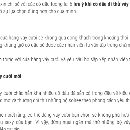
xin chi sẻ với các cô dâu tương lai 6
lưu ý khi cô dâu đi thử váy
có sự lựa chọn đúng hơn cho của mình.
cửa hàng váy cưới sẽ không quá đông khách trong khoảng thời 
ng khung giờ cô dâu sẽ được các nhân viên tư vấn tập trung chăm
h trước với cửa hàng váy cưới và yêu cầu họ sắp xếp nhân viên 
áy cưới mới
váy cưới chắc hẳn khá nhiều cô dâu đã sẵn có trong đầu về kiểu
ng mơ và thường chỉ thử những bộ soiree theo phong cách yêu th
nên biết rằng, có thể dáng váy cưới bạn chọn sẽ không phù hợp
g sexy của bạn. Vì vậy, đừng ngại ngần mà thử những bộ váy
ên tư vấn.