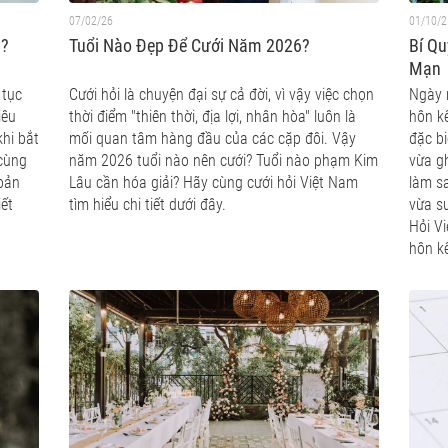
07/02/26
01/10/2
u?
Tuổi Nào Đẹp Để Cưới Năm 2026?
Bí Qu
Mạn
 tục
Cưới hỏi là chuyện đại sự cả đời, vì vậy việc chọn
Ngày n
iêu
thời điểm "thiên thời, địa lợi, nhân hòa" luôn là
hôn kế
khi bắt
mối quan tâm hàng đầu của các cặp đôi. Vậy
đặc bi
 cùng
năm 2026 tuổi nào nên cưới? Tuổi nào phạm Kim
vừa gh
hoản
Lâu cần hóa giải? Hãy cùng cưới hỏi Việt Nam
làm s
iết
tìm hiểu chi tiết dưới đây.
vừa s
Hỏi V
hôn kế