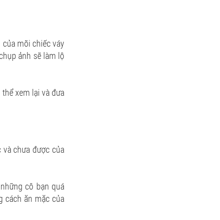
m của mõi chiếc váy
chụp ảnh sẽ làm lộ
 thể xem lại và đưa
c và chưa được của
 những cô bạn quá
ng cách ăn mặc của