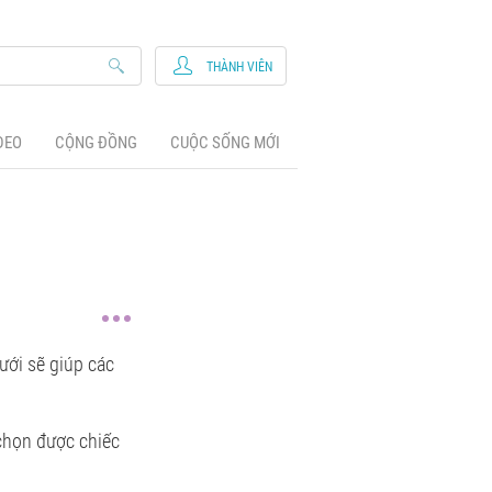
THÀNH VIÊN
DEO
CỘNG ĐỒNG
CUỘC SỐNG MỚI
cưới sẽ giúp các
 chọn được chiếc