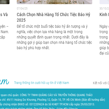
07/04/25
30/10/2
ws Và
Cách Chọn Nhà Hàng Tổ Chức Tiệc Báo Hỷ
Kinh
2025
uyện –
Để tổ chức một buổi tiệc báo hỷ ấn tượng và ý
Ngày 
t Nam.
nghĩa, việc chọn lựa nhà hàng là một trong
trọng
 cặp
những quyết định quan trọng nhất. Dưới đây là
trong
những gợi ý giúp bạn chọn nhà hàng tổ chức tiệc
những
báo hỷ phù hợp nhất.
giúp 
đại c
Trang thông tin cưới hỏi uy tín ở Việt Nam
Kết nối với 
 quan chủ quản: CÔNG TY TNHH QUẢNG CÁO VÀ TRUYỀN THÔNG QUANG THẢO
a chỉ: 49/11 Hoàng Dư Khương, Phường 12, Quận 10, TP. Hồ Chí Minh (
Bản đồ hướng dẫn
)
ấy chứng nhận ĐKKD số: 0312209624 do Sở KHĐT TP.HCM cấp ngày 29/03/2013.
ười chịu trách nhiệm chính: Ông Vũ Đức Thảo - Giám đốc Công ty.