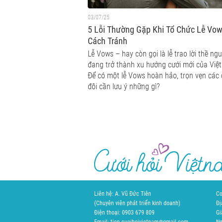
03/07/25
5 Lỗi Thường Gặp Khi Tổ Chức Lễ Vo
Cách Tránh
Lễ Vows – hay còn gọi là lễ trao lời thề ng
đang trở thành xu hướng cưới mới của Việ
Để có một lễ Vows hoàn hảo, trọn vẹn các
đôi cần lưu ý những gì?
Liên hệ: A. Vũ Đức Tiên
Cơ
(Chuyên viên phát triển kinh doanh)
Đị
Điện thoại: 0903 679 809
Gi
Email: tien.cuoihoivietnam@gmail.com
Ng