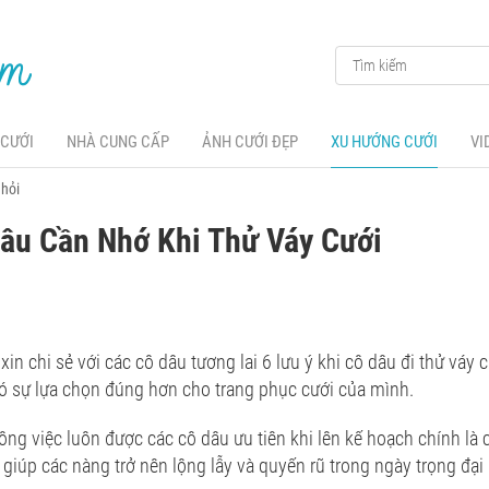
 CƯỚI
NHÀ CUNG CẤP
ẢNH CƯỚI ĐẸP
XU HƯỚNG CƯỚI
VI
 hỏi
âu Cần Nhớ Khi Thử Váy Cưới
in chi sẻ với các cô dâu tương lai 6 lưu ý khi cô dâu đi thử váy 
có sự lựa chọn đúng hơn cho trang phục cưới của mình.
ng việc luôn được các cô dâu ưu tiên khi lên kế hoạch chính là
giúp các nàng trở nên lộng lẫy và quyến rũ trong ngày trọng đại