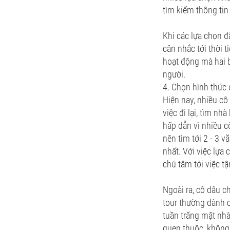
tìm kiếm thông tin
Khi các lựa chọn đ
cân nhắc tới thời t
hoạt động mà hai b
người.
4. Chọn hình thức đ
Hiện nay, nhiều cô
việc đi lại, tìm nh
hấp dẫn vì nhiều c
nên tìm tới 2 - 3 v
nhất. Với việc lựa 
chú tâm tới việc t
Ngoài ra, cô dâu ch
tour thường dành 
tuần trăng mật nhà
quen thuộc, không 