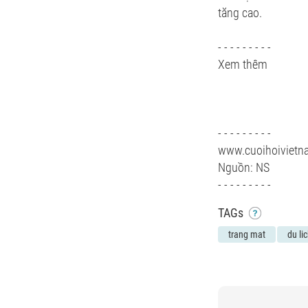
tăng cao.
- - - - - - - - -
Xem thêm
- - - - - - - - -
www.cuoihoiviet
Nguồn: NS
- - - - - - - - -
TAGs
trang mat
du li