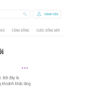
THÀNH VIÊN
DEO
CỘNG ĐỒNG
CUỘC SỐNG MỚI
ới
. Bởi đây là
ng khoảnh khắc lãng