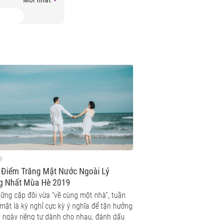
9
 Điểm Trăng Mật Nước Ngoài Lý
g Nhất Mùa Hè 2019
hững cặp đôi vừa “về cùng một nhà”, tuần
mật là kỳ nghỉ cực kỳ ý nghĩa để tận hưởng
 ngày riêng tư dành cho nhau, đánh dấu