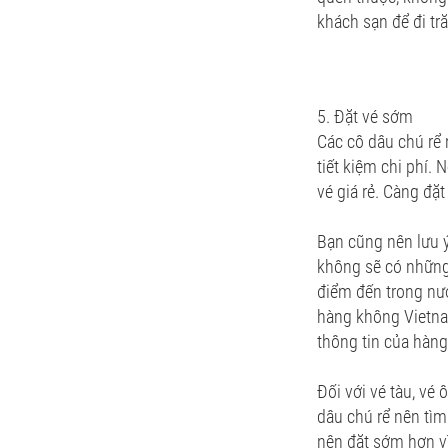
khách sạn để đi t
5. Đặt vé sớm
Các cô dâu chú rể 
tiết kiệm chi phí.
vé giá rẻ. Càng đặt
Bạn cũng nên lưu 
không sẽ có những
điểm đến trong nướ
hàng không Vietnam 
thông tin của hàng 
Đối với vé tàu, vé
dâu chú rể nên tìm
nên đặt sớm hơn vì