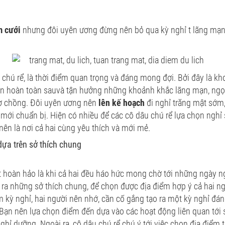
 cưới
nhưng đôi uyên ương đừng nên bỏ qua kỳ nghỉ
t lãng mạ
 chú rể, là thời điểm quan trọng và đáng mong đợi. Bởi đây là kh
ãn hoàn toàn sau
và tận hưởng những khoảnh khắc lãng mạn, ngọt
ợ chồng. Đôi uyên ương nên
lên kế hoạch
đi nghỉ trăng mật sớm
 mới chuẩn bị. Hiện có nhiều
để các cô dâu chú rể lựa chọn nghỉ
nên là nơi cả hai cùng yêu thích và mới mẻ.
dựa trên sở thích chung
 hoàn hảo là khi cả hai đều háo hức mong chờ tới những ngày ng
 ra những sở thích chung, để chọn được địa điểm hợp ý cả hai ng
m kỳ nghỉ, hai người nên nhớ, cần cố gắng tạo ra một kỳ nghỉ đá
ạn nên lựa chọn điểm đến dựa vào các hoạt động liên quan tới 
nghỉ dưỡng. Ngoài ra, cô dâu chú rể chú ý tới việc chọn địa điểm 