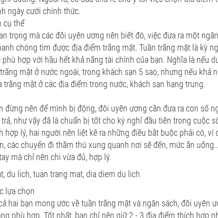
nh ngày cưới chính thức.
h cụ thể
an trọng mà các đôi uyên ương nên biết đó, việc đưa ra một ngân
anh chóng tìm được địa điểm trăng mật. Tuần trăng mật là kỳ n
ẽ phù hợp với hầu hết khả năng tài chính của bạn. Nghĩa là nếu dư
trăng mật ở nước ngoài, trong khách sạn 5 sao, nhưng nếu khả n
a trăng mật ở các địa điểm trong nước, khách sạn hạng trung.
n đừng nên để mình bị động, đôi uyên ương cần đưa ra con số ng
 trả, như vậy đã là chuẩn bị tốt cho kỳ nghỉ đầu tiên trong cuộc 
hợp lý, hai người nên liệt kê ra những điều bắt buộc phải có, ví d
ạn, các chuyến đi thăm thú xung quanh nơi sẽ đến, mức ăn uống.
tay mà chỉ nên chi vừa đủ, hợp lý.
c lựa chọn
cả hai bạn mong ước về tuần trăng mật và ngân sách, đôi uyên 
ng phù hợp. Tốt nhất, bạn chỉ nên giữ 2 - 3 địa điểm thích hợp n