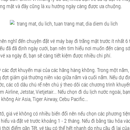
răng mật và đây cũng là xu hướng ngày càng được ưa chuộng.
nên nghĩ đến chuyện đặt vé máy bay đi trăng mật trước ít nhất 
 Nếu đã đã định ngày cưới, bạn nên tìm hiểu nơi muốn đến càng s
 vé xa ngày đi, bạn sẽ càng tiết kiệm được nhiều chi phí.
ý các đợt khuyến mại của các hãng hàng không. Trong một năm,
 đợt giảm giá thường niên vào giữa năm và cuối năm. Nếu dự địn
c, các cô dâu chú rể nên chú ý theo dõi các chương trình khuyế
Airline, Jetstar, Vietjetair... Nếu chọn đi du lịch nước ngoài, bạ
không Air Asia, Tiger Airway, Cebu Pacific...
 ôtô, giá vé không có nhiều biến đổi nên nếu chọn các phương tiện
 hiểu và đặt vé trước khoảng 1 - 2 tháng. Nếu đi bằng tàu hỏa và
 thời điểm gần Tết, vé tàu có thể hết nhanh do nhu cầu đi lại củ