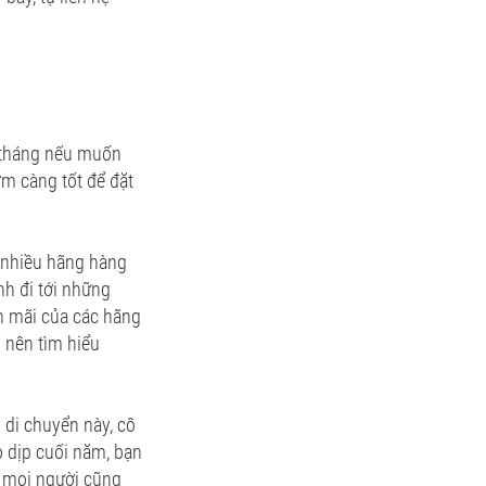
6 tháng nếu muốn
ớm càng tốt để đặt
 nhiều hãng hàng
h đi tới những
n mãi của các hãng
n nên tìm hiểu
 di chuyển này, cô
o dịp cuối năm, bạn
a mọi người cũng