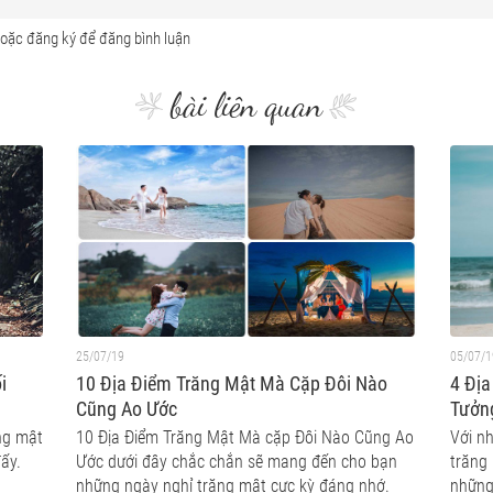
bài liên quan
25/07/19
05/07/1
i
10 Địa Điểm Trăng Mật Mà Cặp Đôi Nào
4 Địa
Cũng Ao Ước
Tưởn
ng mật
10 Địa Điểm Trăng Mật Mà cặp Đôi Nào Cũng Ao
Với n
đấy.
Ước dưới đây chắc chắn sẽ mang đến cho bạn
trăng 
những ngày nghỉ trăng mật cực kỳ đáng nhớ.
những