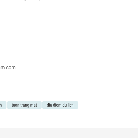
nam.com
ch
tuan trang mat
dia diem du lich