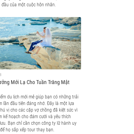
t đầu của một cuộc hôn nhân.
8
ưởng Mới Lạ Cho Tuần Trăng Mật
iểm du lịch mới mẻ giúp bạn có những trải
m lần đầu tiên đáng nhớ. Đây là một lựa
hú vị cho các cặp vợ chồng đã kiệt sức vì
ên kế hoạch cho đám cưới và yêu thích
lưu. Bạn chỉ cần chọn công ty lữ hành uy
 để họ sắp xếp tour thay bạn.