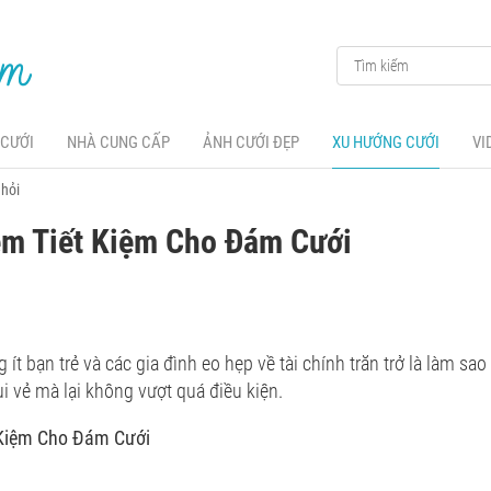
 CƯỚI
NHÀ CUNG CẤP
ẢNH CƯỚI ĐẸP
XU HƯỚNG CƯỚI
VI
 hỏi
ệm Tiết Kiệm Cho Đám Cưới
ít bạn trẻ và các gia đình eo hẹp về tài chính trăn trở là làm sao
ui vẻ mà lại không vượt quá điều kiện.
 Kiệm Cho Đám Cưới