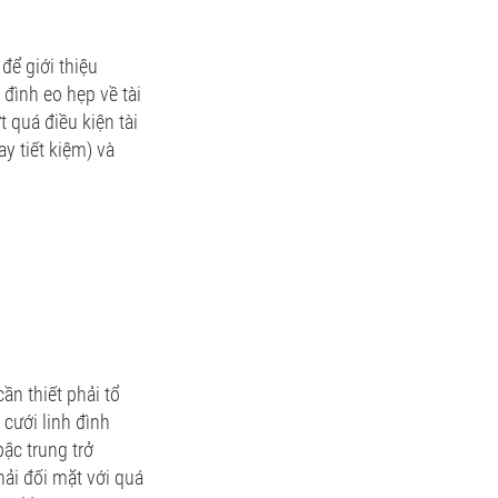
để giới thiệu
 đình eo hẹp về tài
t quá điều kiện tài
y tiết kiệm) và
n thiết phải tổ
 cưới linh đình
bậc trung trở
hải đối mặt với quá