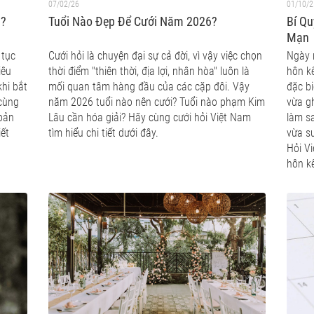
07/02/26
01/10/2
u?
Tuổi Nào Đẹp Để Cưới Năm 2026?
Bí Qu
Mạn
 tục
Cưới hỏi là chuyện đại sự cả đời, vì vậy việc chọn
Ngày n
iêu
thời điểm "thiên thời, địa lợi, nhân hòa" luôn là
hôn kế
khi bắt
mối quan tâm hàng đầu của các cặp đôi. Vậy
đặc bi
 cùng
năm 2026 tuổi nào nên cưới? Tuổi nào phạm Kim
vừa gh
hoản
Lâu cần hóa giải? Hãy cùng cưới hỏi Việt Nam
làm s
iết
tìm hiểu chi tiết dưới đây.
vừa s
Hỏi V
hôn kế