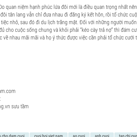
o quan niệm hạnh phúc lứa đôi mới là điều quan trọng nhất nên 
 đôi tân lang vẫn chỉ đưa nhau đi đăng ký kết hôn, rồi tổ chức cu
 tiệc nhỏ, sau đó đi du lịch trăng mật. Đối với những người muố
đủ cho cuộc sống chung và khỏi phải “kéo cày trả nợ” thì đám cư
 về nhau mãi mãi và họ ý thức được việc cần phải tổ chức cưới 
nam.com
t
ng.vn sưu tầm
m cho dam cuoi
cuoi hoi viet nam
ao cuoi
anh cuoi
tap chi cuo