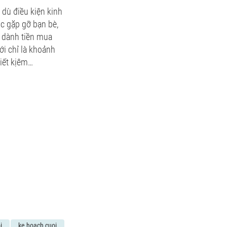
dù điều kiện kinh
ộc gặp gỡ bạn bè,
n dành tiền mua
ới chỉ là khoảnh
tiết kịêm…
i
ke hoach cuoi