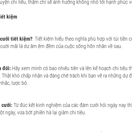
uyện chi tiêu, thậm chí sẽ ảnh hưởng không nhỏ tới hạnh phúc 
iết kiệm
 cưới tiết kiệm?
: Tiết kiệm hiểu theo nghĩa phù hợp với túi tiền 
 cưới mãi là dư âm êm đềm của cuộc sống hôn nhân về sau.
n đối:
Hãy xem mình có bao nhiêu tiên và lên kế hoạch chi tiêu 
. Thật khó chấp nhận và đáng chê trách khi bạn vẽ ra những dự địn
nhắc, lược bỏ.
ễ cưới:
Từ đúc kết kinh nghiệm của các đám cưới hỏi ngày nay thì 
t ngày, vừa bớt phiền hà lại giảm chi tiêu.