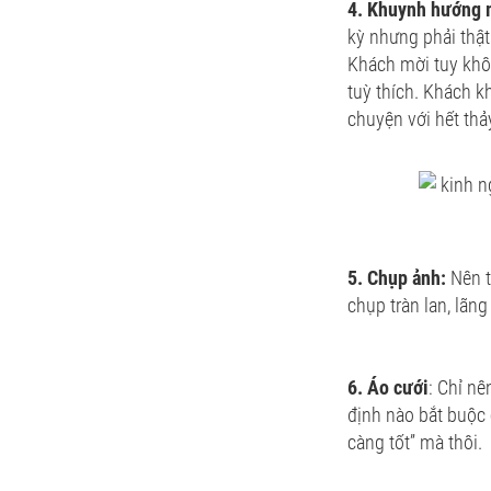
4. Khuynh hướng 
kỳ nhưng phải thậ
Khách mời tuy không
tuỳ thích. Khách k
chuyện với hết thả
5. Chụp ảnh:
Nên t
chụp tràn lan, lãn
6. Áo cưới
: Chỉ nê
định nào bắt buộc 
càng tốt” mà thôi.