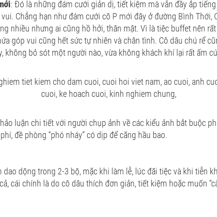
mới
: Đó là những đám cưới giản dị, tiết kiệm mà vẫn đầy ắp tiến
t vui. Chẳng hạn như đám cưới cô P mới đây ở đường Bình Thới,
 nhiều nhưng ai cũng hồ hởi, thân mật. Vì là tiệc buffet nên rất ti
hứa góp vui cũng hết sức tự nhiên và chân tình. Cô dâu chú rể cũ
y, không bỏ sót một người nào, vừa không khách khí lại rất ấm c
hảo luận chi tiết với người chụp ảnh về các kiểu ảnh bắt buộc ph
g phí, đề phòng “phó nháy” có dịp để căng hầu bao.
n dao dộng trong 2-3 bộ, mặc khi làm lễ, lúc đãi tiệc và khi tiễn
cả, cái chính là do cô dâu thích đơn giản, tiết kiệm hoặc muốn “