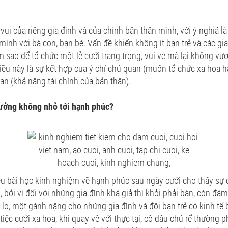
vui của riêng gia đình và của chính bân thân mình, với ý nghiã là 
mình với bà con, bạn bè. Vấn đề khiến không ít bạn trẻ và các gia
àm sao để tổ chức một lễ cưới trang trọng, vui vẻ mà lại không vượ
ều này là sự kết hợp của ý chí chủ quan (muốn tổ chức xa hoa ha
an (khả năng tài chính của bản thân).
ưởng không nhỏ tới hạnh phúc?
 bài học kinh nghiệm về hạnh phúc sau ngày cưới cho thấy sự cầ
, bởi vì đối với những gia đình khá giả thì khỏi phải bàn, còn đám
 lo, một gánh nặng cho những gia đình và đôi bạn trẻ có kinh tế 
iệc cưới xa hoa, khi quay về với thực tại, cô dâu chú rể thường p