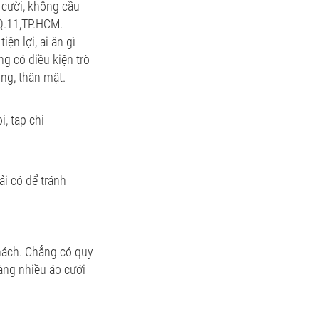
g cười, không cầu
 Q.11,TP.HCM.
ện lợi, ai ăn gì
ng có điều kiện trò
úng, thân mật.
ải có để tránh
 khách. Chẳng có quy
càng nhiều áo cưới