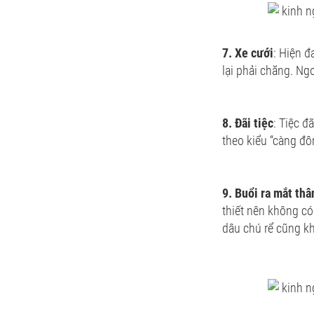
7. Xe cưới
: Hiện đ
lại phải chăng. Ngo
8. Đãi tiệc
: Tiệc đ
theo kiểu “càng đôn
9. Buổi ra mắt thâ
thiết nên không có
dâu chú rể cũng k