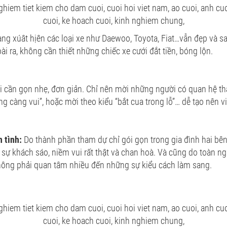
ang xúât hịên các loại xe như Daewoo, Toyota, Fiat…vẫn đẹp và sa
ài ra, không cần thiết những chiếc xe cưới đắt tiền, bóng lộn.
ãi cần gọn nhẹ, đơn giản. Chỉ nên mời những người có quan hệ thâ
g càng vui”, hoặc mời theo kiểu “bắt cua trong lỗ”… dễ tạo nên v
n tình:
Do thành phần tham dự chỉ gói gọn trong gia đình hai bên
 sự khách sáo, niềm vui rất thật và chan hoà. Và cũng do toàn n
hông phải quan tâm nhiều đến những sự kiểu cách làm sang.