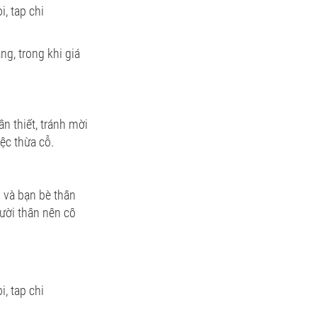
ng, trong khi giá
n thiết, tránh mời
iệc thừa cỗ.
 và bạn bè thân
gười thân nên cô