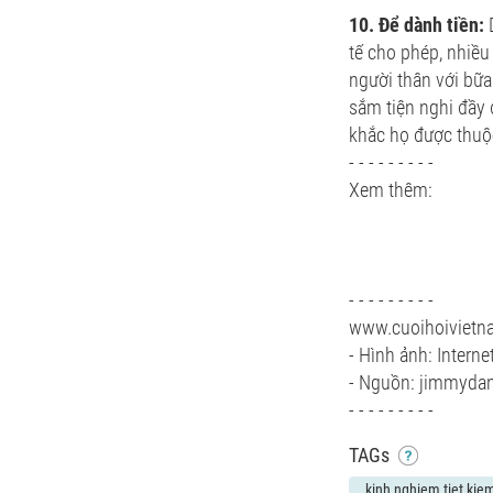
10. Để dành tiền:
D
tế cho phép, nhiều
người thân với bữa
sắm tiện nghi đầy 
khắc họ được thuộc
- - - - - - - - -
Xem thêm:
- - - - - - - - -
www.cuoihoiviet
- Hình ảnh: Interne
- Nguồn: jimmyda
- - - - - - - - -
TAGs
kinh nghiem tiet kie