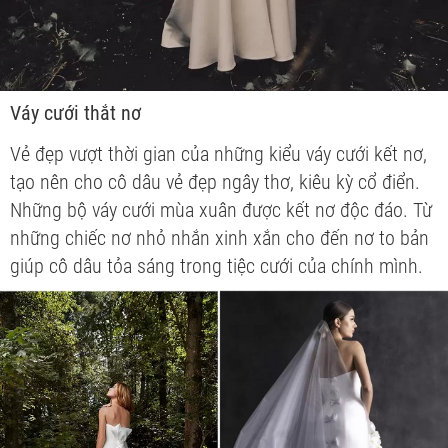
Váy cưới thắt nơ
Vẻ đẹp vượt thời gian của những kiểu váy cưới kết nơ,
tạo nên cho cô dâu vẻ đẹp ngây thơ, kiêu kỳ cổ điển.
Những bộ váy cưới mùa xuân được kết nơ độc đáo. Từ
những chiếc nơ nhỏ nhắn xinh xắn cho đến nơ to bản
giúp cô dâu tỏa sáng trong tiệc cưới của chính mình.