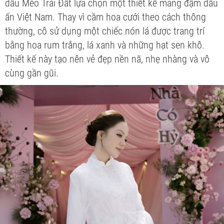
dâu Mèo Trái Đất lựa chọn một thiết kế mang đậm dấu
ấn Việt Nam. Thay vì cầm hoa cưới theo cách thông
thường, cô sử dụng một chiếc nón lá được trang trí
bằng hoa rum trắng, lá xanh và những hạt sen khô.
Thiết kế này tạo nên vẻ đẹp nền nã, nhẹ nhàng và vô
cùng gần gũi.