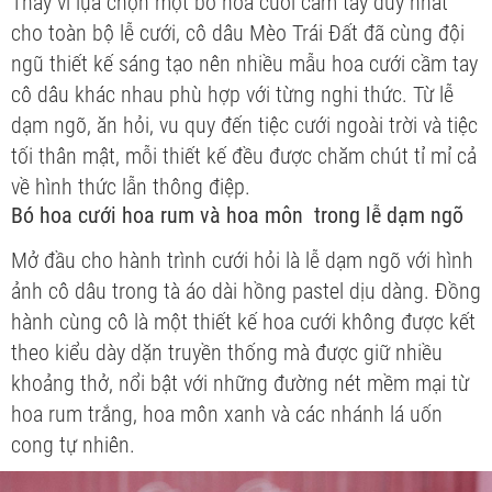
Thay vì lựa chọn một bó hoa cưới cầm tay duy nhất
cho toàn bộ lễ cưới, cô dâu Mèo Trái Đất đã cùng đội
ngũ thiết kế sáng tạo nên nhiều mẫu hoa cưới cầm tay
cô dâu khác nhau phù hợp với từng nghi thức. Từ lễ
dạm ngõ, ăn hỏi, vu quy đến tiệc cưới ngoài trời và tiệc
tối thân mật, mỗi thiết kế đều được chăm chút tỉ mỉ cả
về hình thức lẫn thông điệp.
Bó hoa cưới hoa rum và hoa môn trong lễ dạm ngõ
Mở đầu cho hành trình cưới hỏi là lễ dạm ngõ với hình
ảnh cô dâu trong tà áo dài hồng pastel dịu dàng. Đồng
hành cùng cô là một thiết kế hoa cưới không được kết
theo kiểu dày dặn truyền thống mà được giữ nhiều
khoảng thở, nổi bật với những đường nét mềm mại từ
hoa rum trắng, hoa môn xanh và các nhánh lá uốn
cong tự nhiên.