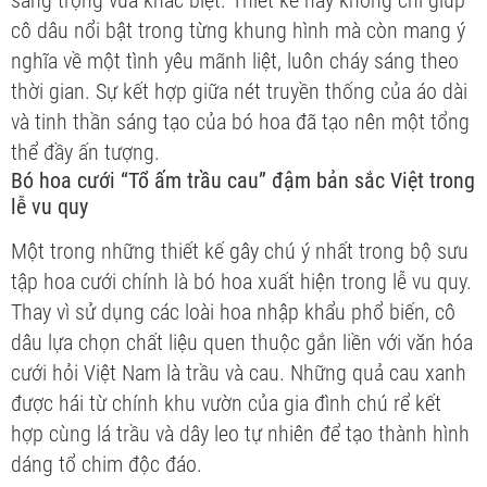
sang trọng vừa khác biệt. Thiết kế này không chỉ giúp
cô dâu nổi bật trong từng khung hình mà còn mang ý
nghĩa về một tình yêu mãnh liệt, luôn cháy sáng theo
thời gian. Sự kết hợp giữa nét truyền thống của áo dài
và tinh thần sáng tạo của bó hoa đã tạo nên một tổng
thể đầy ấn tượng.
Bó hoa cưới “Tổ ấm trầu cau” đậm bản sắc Việt trong
lễ vu quy
Một trong những thiết kế gây chú ý nhất trong bộ sưu
tập hoa cưới chính là bó hoa xuất hiện trong lễ vu quy.
Thay vì sử dụng các loài hoa nhập khẩu phổ biến, cô
dâu lựa chọn chất liệu quen thuộc gắn liền với văn hóa
cưới hỏi Việt Nam là trầu và cau. Những quả cau xanh
được hái từ chính khu vườn của gia đình chú rể kết
hợp cùng lá trầu và dây leo tự nhiên để tạo thành hình
dáng tổ chim độc đáo.