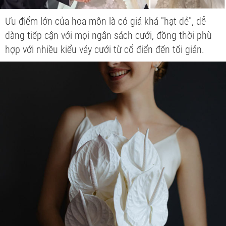
Ưu điểm lớn của hoa môn là có giá khá "hạt dẻ", dễ
dàng tiếp cận với mọi ngân sách cưới, đồng thời phù
hợp với nhiều kiểu váy cưới từ cổ điển đến tối giản.