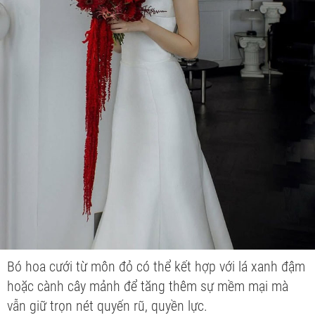
Bó hoa cưới từ môn đỏ có thể kết hợp với lá xanh đậm
hoặc cành cây mảnh để tăng thêm sự mềm mại mà
vẫn giữ trọn nét quyến rũ, quyền lực.