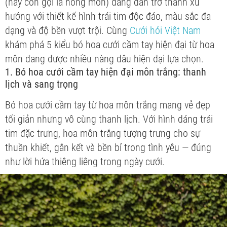
(hay còn gọi là hồng môn) đang dần trở thành xu
hướng với thiết kế hình trái tim độc đáo, màu sắc đa
dạng và độ bền vượt trội. Cùng
Cưới hỏi Việt Nam
khám phá 5 kiểu bó hoa cưới cầm tay hiện đại từ hoa
môn đang được nhiều nàng dâu hiện đại lựa chọn.
1. Bó hoa cưới cầm tay hiện đại môn trắng: thanh
lịch và sang trọng
Bó hoa cưới cầm tay từ hoa môn trắng mang vẻ đẹp
tối giản nhưng vô cùng thanh lịch. Với hình dáng trái
tim đặc trưng, hoa môn trắng tượng trưng cho sự
thuần khiết, gắn kết và bền bỉ trong tình yêu — đúng
như lời hứa thiêng liêng trong ngày cưới.