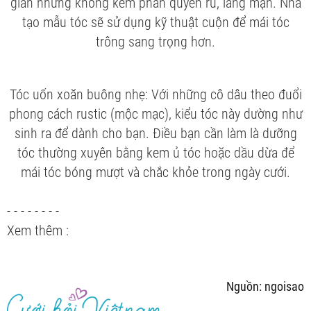
giản nhưng không kém phần quyến rũ, lãng mạn. Nhà
tạo mẫu tóc sẽ sử dụng kỹ thuật cuộn để mái tóc
trông sang trọng hơn.
Tóc uốn xoăn buông nhẹ: Với những cô dâu theo đuổi
phong cách rustic (mộc mạc), kiểu tóc này dường như
sinh ra để dành cho bạn. Điều bạn cần làm là dưỡng
tóc thường xuyên bằng kem ủ tóc hoặc dầu dừa để
mái tóc bóng mượt và chắc khỏe trong ngày cưới.
- - - - - - - -
Xem thêm :
Nguồn: ngoisao