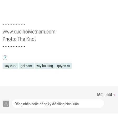
- - - - - - - - -
www.cuoihoivietnam.com
Photo: The Knot
- - - - - - - - -
vay cuoi
goi cam
vay ho lung
quyen ru
Mới nhất