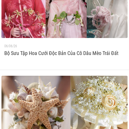
06/06/26
Bộ Sưu Tập Hoa Cưới Độc Bản Của Cô Dâu Mèo Trái Đất