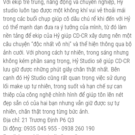
Với ekip trẻ trung, năng động và chuyên nghiệp, Hỷ
studio luôn tạo được một không khí vui vẻ thoải mái
trong các buổi chụp giúp cô dâu chú rể khi đến với Hỷ
có thể mạnh dạn đưa ra ý tưởng của mình, từ đó làm
nền tảng để ekip của Hỷ giúp CD-CR xây dưng nên một
câu chuyện “độc nhất vô nhị” và thể hiện thông qua bộ
ảnh cưới. Với phong cách tự nhiên, trong sáng nhưng
không kém phần sang trọng, Hỷ Studio sẽ giúp CD-CR
lưu giữ được những phút giây chân thật nhất. Bên
cạnh đó Hỷ Studio cũng rất quan trọng việc sử dụng
lối make up tự nhiên, trong suốt và hạn chế sự can
thiêp của công nghệ chỉnh hình để giúp tôn lên nét
đẹp sẵn có của hai bạn nhưng vẫn giữ được sự tự
nhiên, chân thật trong từng bức ảnh.
Địa chỉ: 21 Trương Định P6 Q3
Di động: 0935 045 955 - 0938 260 190