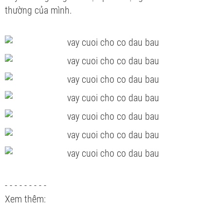
thường của mình.
- - - - - - - - -
Xem thêm: