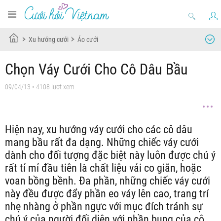
Xu hướng cưới
Áo cưới
Chọn Váy Cưới Cho Cô Dâu Bầu
09/04/13
• 4108 lượt xem
Hiện nay, xu hướng váy cưới cho các cô dâu
mang bầu rất đa dạng. Những chiếc váy cưới
dành cho đối tượng đặc biệt này luôn được chú ý
rất tỉ mỉ đầu tiên là chất liệu vải co giãn, hoặc
voan bồng bềnh. Đa phần, những chiếc váy cưới
này đều được đẩy phần eo váy lên cao, trang trí
nhẹ nhàng ở phần ngực với mục đích tránh sự
chú ý của người đối diện với phần bụng của cô