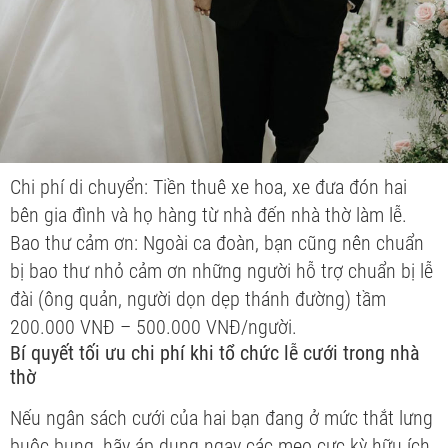
Chi phí di chuyển: Tiền thuê xe hoa, xe đưa đón hai
bên gia đình và họ hàng từ nhà đến nhà thờ làm lễ.
Bao thư cảm ơn: Ngoài ca đoàn, bạn cũng nên chuẩn
bị bao thư nhỏ cảm ơn những người hỗ trợ chuẩn bị lễ
đài (ông quản, người dọn dẹp thánh đường) tầm
200.000 VNĐ – 500.000 VNĐ/người.
Bí quyết tối ưu chi phí khi tổ chức lễ cưới trong nhà
thờ
Nếu ngân sách cưới của hai bạn đang ở mức thắt lưng
buộc bụng, hãy áp dụng ngay các mẹo cực kỳ hữu ích