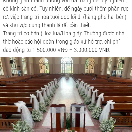
Không gian thánh đường vốn đã mang nét uy nghiêm,
cổ kính sẵn có. Tuy nhiên, để ngày cưới thêm phần rực
rỡ, việc trang trí hoa tươi dọc lối đi (hàng ghế hai bên)
và khu vực cung thánh là rất cần thiết.
Trang trí cơ bản (Hoa lụa/Hoa giả): Thường được nhà
thờ hoặc các hội đoàn trong giáo xứ hỗ trợ, chi phí
dao động từ 1.500.000 VNĐ – 3.000.000 VNĐ.