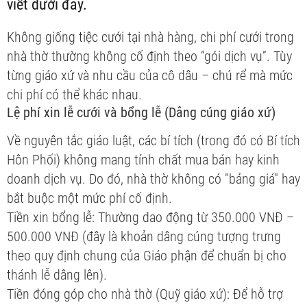
viết dưới đây.
Không giống tiệc cưới tại nhà hàng, chi phí cưới trong
nhà thờ thường không cố định theo “gói dịch vụ”. Tùy
từng giáo xứ và nhu cầu của cô dâu – chú rể mà mức
chi phí có thể khác nhau.
Lệ phí xin lễ cưới và bổng lễ (Dâng cúng giáo xứ)
Về nguyên tắc giáo luật, các bí tích (trong đó có Bí tích
Hôn Phối) không mang tính chất mua bán hay kinh
doanh dịch vụ. Do đó, nhà thờ không có "bảng giá" hay
bắt buộc một mức phí cố định.
Tiền xin bổng lễ: Thường dao động từ 350.000 VNĐ –
500.000 VNĐ (đây là khoản dâng cúng tượng trưng
theo quy định chung của Giáo phận để chuẩn bị cho
thánh lễ dâng lên).
Tiền đóng góp cho nhà thờ (Quỹ giáo xứ): Để hỗ trợ