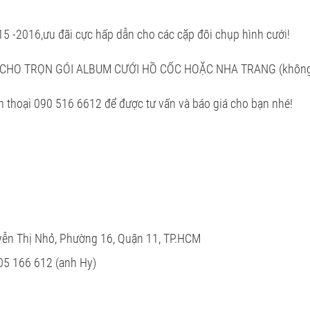
15 -2016,
ưu đãi cực hấp dẫn cho các cặp đôi chụp hình cưới!
CHO TRỌN GÓI ALBUM CƯỚI HỒ CỐC HOẶC NHA TRANG (không ph
n thoại 090 516 6612 để được tư vấn và báo giá cho bạn nhé!
uyễn Thị Nhỏ, Phường 16, Quận 11, TP.HCM
905 166 612 (anh Hy)