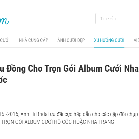
 CƯỚI
NHÀ CUNG CẤP
ẢNH CƯỚI ĐẸP
XU HƯỚNG CƯỚI
VI
ệu Đồng Cho Trọn Gói Album Cưới Nha
ốc
 -2016, Anh Hi Bridal ưu đãi cực hấp dẫn cho các cặp đôi chụp 
O TRỌN GÓI ALBUM CƯỚI HỒ CỐC HOẶC NHA TRANG