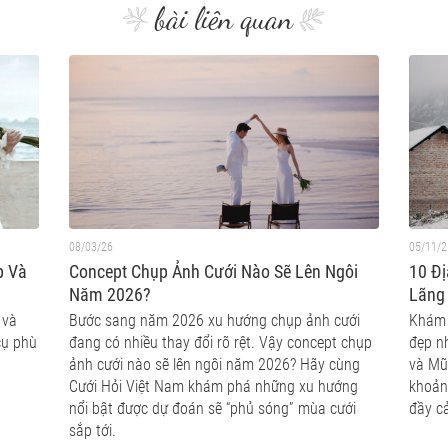
bài liên quan
08/03/26
05/11/2
p Và
Concept Chụp Ảnh Cưới Nào Sẽ Lên Ngôi
10 Đ
Năm 2026?
Lãng
 và
Bước sang năm 2026 xu hướng chụp ảnh cưới
Khám 
cụ phù
đang có nhiều thay đổi rõ rệt. Vậy concept chụp
đẹp n
ảnh cưới nào sẽ lên ngôi năm 2026? Hãy cùng
và Mũ
Cưới Hỏi Việt Nam khám phá những xu hướng
khoản
nổi bật được dự đoán sẽ “phủ sóng” mùa cưới
đầy c
sắp tới.