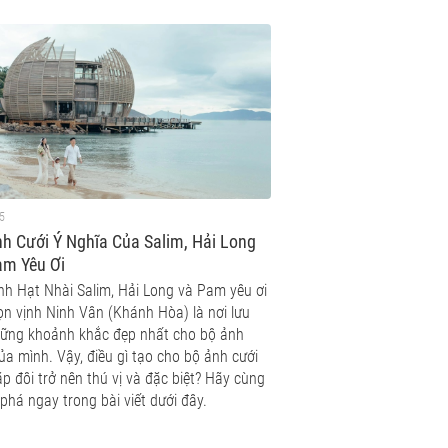
5
h Cưới Ý Nghĩa Của Salim, Hải Long
am Yêu Ơi
ình Hạt Nhài Salim, Hải Long và Pam yêu ơi
ọn vịnh Ninh Vân (Khánh Hòa) là nơi lưu
hững khoảnh khắc đẹp nhất cho bộ ảnh
ủa mình. Vậy, điều gì tạo cho bộ ảnh cưới
p đôi trở nên thú vị và đặc biệt? Hãy cùng
phá ngay trong bài viết dưới đây.