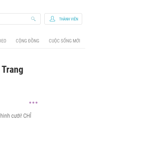
THÀNH VIÊN
DEO
CỘNG ĐỒNG
CUỘC SỐNG MỚI
 Trang
hình cưới! CHỈ