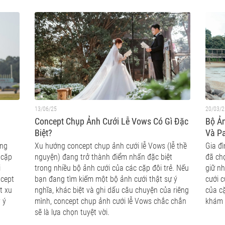
13/06/25
20/03/2
Concept Chụp Ảnh Cưới Lễ Vows Có Gì Đặc
Bộ Ản
Biệt?
Và P
ống
Xu hướng concept chụp ảnh cưới lễ Vows (lễ thề
Gia đ
 cặp
nguyện) đang trở thành điểm nhấn đặc biệt
đã ch
i
trong nhiều bộ ảnh cưới của các cặp đôi trẻ. Nếu
giữ n
ncept
bạn đang tìm kiếm một bộ ảnh cưới thật sự ý
cưới c
t xu
nghĩa, khác biệt và ghi dấu câu chuyện của riêng
của cặ
 ý
mình, concept chụp ảnh cưới lễ Vows chắc chắn
khám 
sẽ là lựa chọn tuyệt vời.