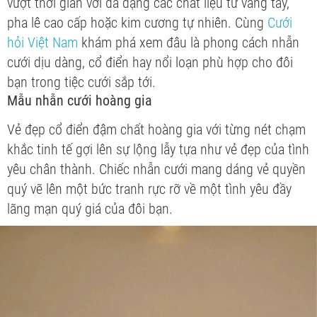
vượt thời gian với đa dạng các chất liệu từ vàng tây,
pha lê cao cấp hoặc kim cương tự nhiên. Cùng
Cưới
hỏi Việt Nam
khám phá xem đâu là phong cách nhẫn
cưới dịu dàng, cổ điển hay nổi loạn phù hợp cho đôi
bạn trong tiệc cưới sắp tới.
Mẫu nhẫn cưới hoàng gia
Vẻ đẹp cổ điển đậm chất hoàng gia với từng nét chạm
khắc tinh tế gợi lên sự lộng lẫy tựa như vẻ đẹp của tình
yêu chân thành. Chiếc nhẫn cưới mang dáng vẻ quyền
quý vẽ lên một bức tranh rực rỡ về một tình yêu đầy
lãng mạn quý giá của đôi bạn.