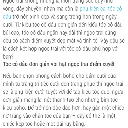
Ngọc trai không những là món trang sức quý như
vòng, dây chuyền, nhẫn mà còn là
phụ kiện cài tóc cô
dâu
trở nên xinh đẹp và sang trọng hơn trong ngày
cưới. Từ kiểu tóc cô dâu đơn giản đến kiểu tóc cô dâu
búi cao, tóc cô dâu ngăn hay dài thì ngọc trai cũng
đều có cách điểm xuyết đẹp mắt và tinh tế. Vậy đâu sẽ
là cách kết hợp ngọc trai với tóc cô dâu phù hợp với
bạn?
Tóc cô dâu đơn giản với hạt ngọc trai điểm xuyết
Nếu bạn chọn phong cách boho cho đám cưới của
mình từ trang trí tiệc cưới đến trang phục thì ngọc trai
sẽ là phụ kiện cưới tuyệt vời để tạo kiểu tóc đuôi ngựa
đơn giản mang lại nét thanh tao cho những bím tóc
kiểu boho. Để trở nên độc đáo hơn, hãy gắn một chiếc
nơ trắng vào chân tóc của bạn – đây có thể là một
chiếc kẹp tóc hoặc một dải ruy băng.