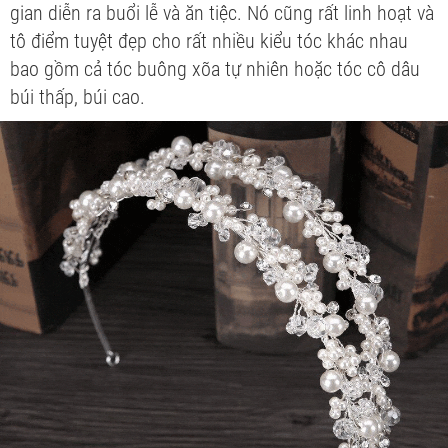
gian diễn ra buổi lễ và ăn tiệc. Nó cũng rất linh hoạt và
tô điểm tuyệt đẹp cho rất nhiều kiểu tóc khác nhau
bao gồm cả tóc buông xõa tự nhiên hoặc tóc cô dâu
búi thấp, búi cao.