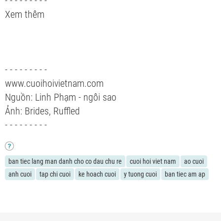
- - - - - - - - -
Xem thêm
- - - - - - - - -
www.cuoihoivietnam.com
Nguồn: Linh Phạm - ngôi sao
Ảnh: Brides, Ruffled
- - - - - - - - -
ban tiec lang man danh cho co dau chu re
cuoi hoi viet nam
ao cuoi
anh cuoi
tap chi cuoi
ke hoach cuoi
y tuong cuoi
ban tiec am ap