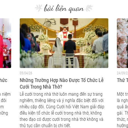
bài liên quan
05/04/26
24/09/2
Chức
Những Trường Hợp Nào Được Tổ Chức Lễ
Thứ T
Cưới Trong Nhà Thờ?
n niệm
Lễ cưới trong nhà thờ luôn mang đến sự trang
Một t
 đôi
nghiêm, thiêng liêng và ý nghĩa đặc biệt đối với
là ngh
ám
nhiều cặp đôi. Cùng Cưới hỏi Việt Nam giải đáp
quả ăn
những
điều kiện tổ chức lễ cưới trong nhà thờ, không
gái. T
theo đạo có được cưới trong nhà thờ không và
thức,
thủ tục cần chuẩn bị chi tiết.
hưởng