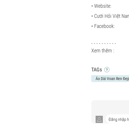
• Website:
• Cưới Hỏi Việt Na
• Facebook:
- - - - - - - - - -
Xem thêm :
TAGs
Áo Dài Voan Ren Đẹp