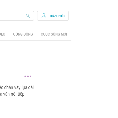
THÀNH VIÊN
DEO
CỘNG ĐỒNG
CUỘC SỐNG MỚI
ếc chân váy lụa dài
 văn nối tiếp