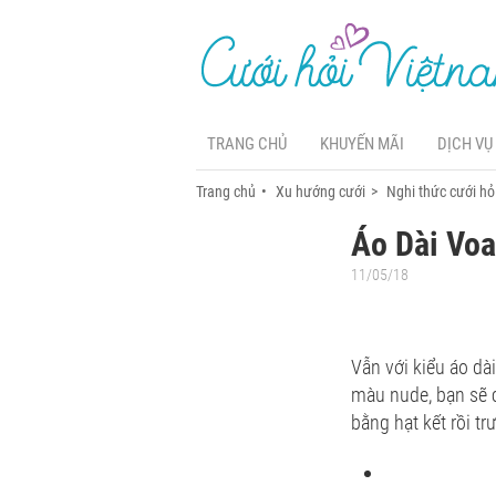
TRANG CHỦ
KHUYẾN MÃI
DỊCH VỤ
Trang chủ
Xu hướng cưới
Nghi thức cưới hỏ
Áo Dài Vo
11/05/18
Vẫn với kiểu áo dà
màu nude, bạn sẽ c
bằng hạt kết rồi t