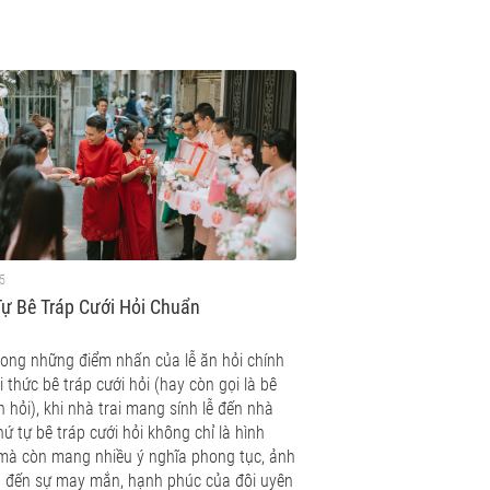
5
ự Bê Tráp Cưới Hỏi Chuẩn
rong những điểm nhấn của lễ ăn hỏi chính
i thức bê tráp cưới hỏi (hay còn gọi là bê
 hỏi), khi nhà trai mang sính lễ đến nhà
hứ tự bê tráp cưới hỏi không chỉ là hình
 mà còn mang nhiều ý nghĩa phong tục, ảnh
 đến sự may mắn, hạnh phúc của đôi uyên