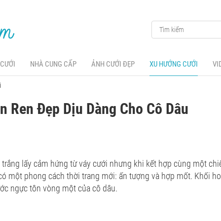
 CƯỚI
NHÀ CUNG CẤP
ẢNH CƯỚI ĐẸP
XU HƯỚNG CƯỚI
VI
i
an Ren Đẹp Dịu Dàng Cho Cô Dâu
i trắng lấy cảm hứng từ váy cưới nhưng khi kết hợp cùng một chi
ó một phong cách thời trang mới: ấn tượng và hợp mốt. Khối hoa
rước ngực tôn vòng một của cô dâu.