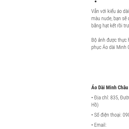
Vẫn với kiểu áo dà
màu nude, bạn sẽ c
bằng hạt kết rồi t
Bộ ảnh được thực h
phục Áo dài Minh 
Áo Dài Minh Châu
• Địa chỉ: 835, Đư
Hồ)
• Số điện thoại: 
• Email: