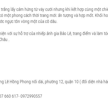
i trắng lấy cảm hứng từ váy cưới nhưng khi kết hợp cùng một chi
ó một phong cách thời trang mới: ấn tượng và hợp mốt. Khối hoa
rước ngực tôn vòng một của cô dâu.
iện với sự hỗ trợ của nhiếp ảnh gia Bảo Lê, trang điểm và làm tóc
Châu .
ờng Lê Hồng Phong nối dài, phường 12, quận 10 ( đối diện nhà hà
0907 660 617- 0972990557