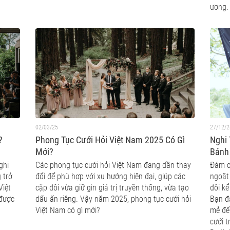
ương.
02/03/25
27/12/2
t?
Phong Tục Cưới Hỏi Việt Nam 2025 Có Gì
Nghi 
Mới?
Bánh
ghi
Các phong tục cưới hỏi Việt Nam đang dần thay
Đám c
 trở
đổi để phù hợp với xu hướng hiện đại, giúp các
ngoặt
Việt
cặp đôi vừa giữ gìn giá trị truyền thống, vừa tạo
đôi k
 được
dấu ấn riêng. Vậy năm 2025, phong tục cưới hỏi
Bạn đ
Việt Nam có gì mới?
mẻ để 
cưới t