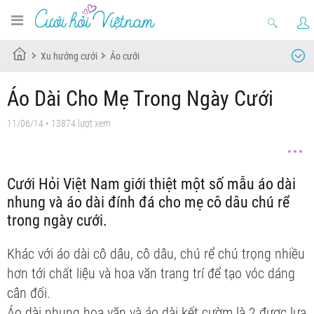
Xu hướng cưới
Áo cưới
Áo Dài Cho Mẹ Trong Ngày Cưới
11/06/14
• 13874 lượt xem
Cưới Hỏi Việt Nam giới thiệt một số mẫu áo dài
nhung và áo dài đính đá cho mẹ cô dâu chú rể
trong ngày cưới.
Khác với áo dài cô dâu,
cô dâu, chú rể chú trọng nhiều
hơn tới chất liệu và hoa văn trang trí để tạo vóc dáng
cân đối.
Áo dài nhung hoa văn và áo dài kết cườm là 2
được lựa