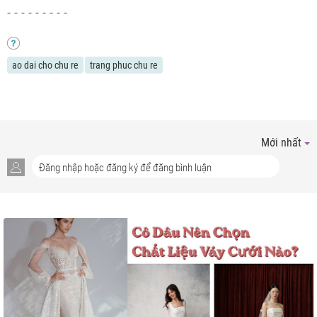
- - - - - - - - -
ao dai cho chu re
trang phuc chu re
Mới nhất