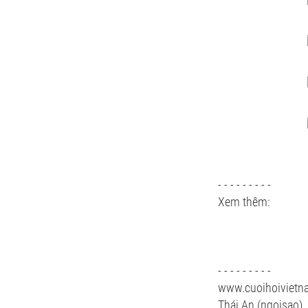
- - - - - - - - -
Xem thêm:
- - - - - - - - -
www.cuoihoiviet
Thái An (ngoisao)