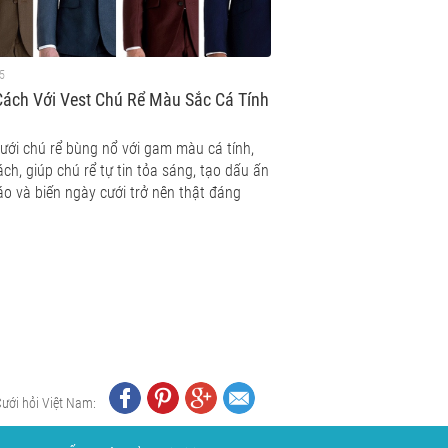
5
ách Với Vest Chú Rể Màu Sắc Cá Tính
cưới chú rể bùng nổ với gam màu cá tính,
ch, giúp chú rể tự tin tỏa sáng, tạo dấu ấn
áo và biến ngày cưới trở nên thật đáng
Cưới hỏi Việt Nam: