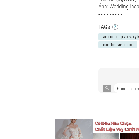
Ảnh: Wedding Insp
- - - - - - - - -
TAGs
ao cuoi dep va sexy
cuoi hoi viet nam