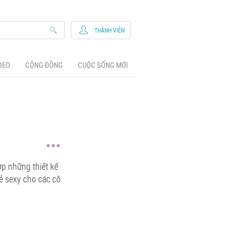
THÀNH VIÊN
DEO
CỘNG ĐỒNG
CUỘC SỐNG MỚI
ợp những thiết kế
ẻ sexy cho các cô