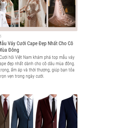
5
Mẫu Váy Cưới Cape Đẹp Nhất Cho Cô
Mùa Đông
Cưới hỏi Việt Nam khám phá top mẫu váy
cape đẹp nhất dành cho cô dâu mùa đông.
trọng, ấm áp và thời thượng, giúp bạn tỏa
rọn vẹn trong ngày cưới.