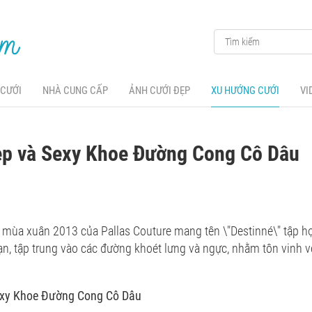
 CƯỚI
NHÀ CUNG CẤP
ẢNH CƯỚI ĐẸP
XU HƯỚNG CƯỚI
VI
ẹp và Sexy Khoe Đường Cong Cô Dâu
 mùa xuân 2013 của Pallas Couture mang tên \"Destinné\" tập h
ạn, tập trung vào các đường khoét lưng và ngực, nhằm tôn vinh v
exy Khoe Đường Cong Cô Dâu