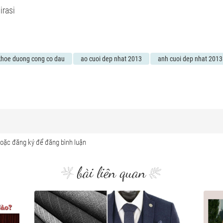
irasi
 khoe duong cong co dau
ao cuoi dep nhat 2013
anh cuoi dep nhat 2013
bài liên quan