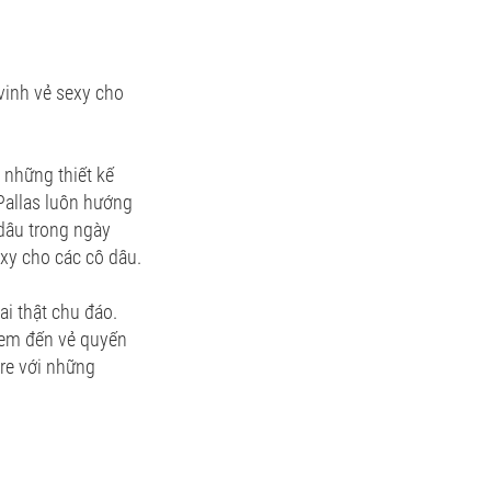
vinh vẻ sexy cho
 những thiết kế
Pallas luôn hướng
dâu trong ngày
exy cho các cô dâu.
ai thật chu đáo.
đem đến vẻ quyến
ure với những