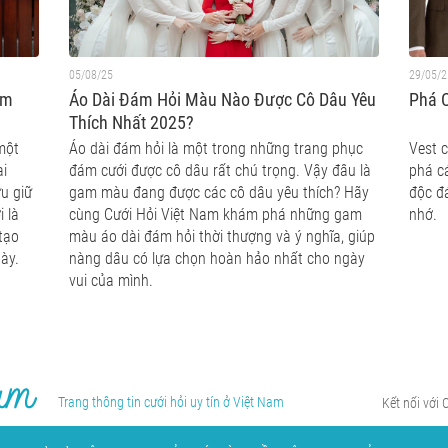
05/08/25
29/05/2
ệm
Áo Dài Đám Hỏi Màu Nào Được Cô Dâu Yêu
Phá C
Thích Nhất 2025?
một
Áo dài đám hỏi là một trong những trang phục
Vest 
ại
đám cưới được cô dâu rất chú trọng. Vậy đâu là
phá cá
u giữ
gam màu đang được các cô dâu yêu thích? Hãy
độc đ
 là
cùng Cưới Hỏi Việt Nam khám phá những gam
nhớ.
 tạo
màu áo dài đám hỏi thời thượng và ý nghĩa, giúp
ày.
nàng dâu có lựa chọn hoàn hảo nhất cho ngày
vui của mình.
Trang thông tin cưới hỏi uy tín ở Việt Nam
Kết nối với 