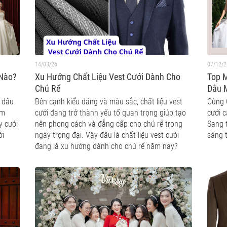
14/03/26
07/12/2
 Nào?
Xu Hướng Chất Liệu Vest Cưới Dành Cho
Top 
Chú Rể
Dâu 
ô dâu
Bên cạnh kiểu dáng và màu sắc, chất liệu vest
Cùng 
ám
cưới đang trở thành yếu tố quan trọng giúp tạo
cưới 
y cưới
nên phong cách và đẳng cấp cho chú rể trong
Sang 
ới
ngày trọng đại. Vậy đâu là chất liệu vest cưới
sáng t
đang là xu hướng dành cho chú rể năm nay?