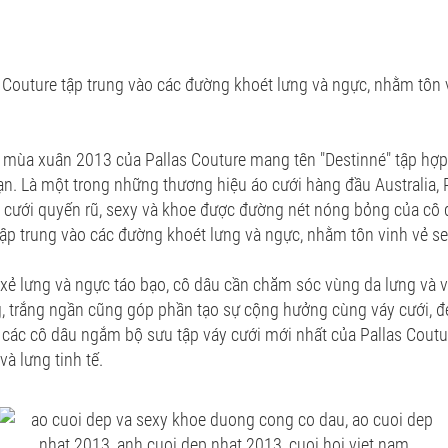
s Couture tập trung vào các đường khoét lưng và ngực, nhằm tôn 
 mùa xuân 2013 của Pallas Couture mang tên "Destinné" tập hợp
ạn. Là một trong những thương hiệu áo cưới hàng đầu Australia, 
cưới quyến rũ, sexy và khoe được đường nét nóng bỏng của cô 
 tập trung vào các đường khoét lưng và ngực, nhằm tôn vinh vẻ s
 xẻ lưng và ngực táo bạo, cô dâu cần chăm sóc vùng da lưng và v
 trắng ngần cũng góp phần tạo sự cộng hưởng cùng váy cưới, 
 các cô dâu ngắm bộ sưu tập váy cưới mới nhất của Pallas Cout
à lưng tinh tế.