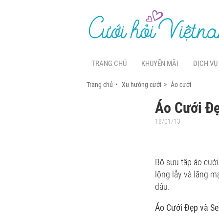
TRANG CHỦ
KHUYẾN MÃI
DỊCH VỤ
Trang chủ
Xu hướng cưới
Áo cưới
Áo Cưới Đ
18/01/13
Bộ sưu tập áo cưới
lộng lẫy và lãng m
dâu.
Áo Cưới Đẹp và S