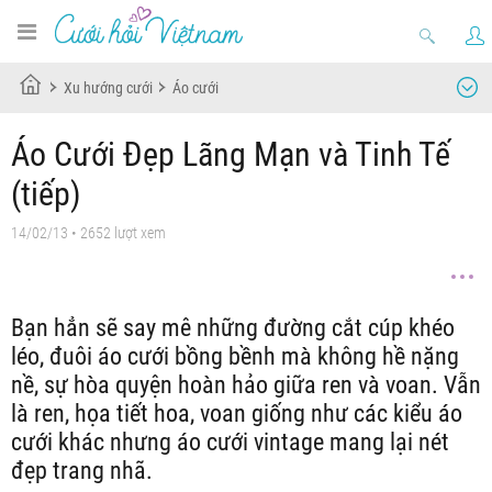
Xu hướng cưới
Áo cưới
Áo Cưới Đẹp Lãng Mạn và Tinh Tế
(tiếp)
14/02/13
• 2652 lượt xem
Bạn hẳn sẽ say mê những đường cắt cúp khéo
léo, đuôi áo cưới bồng bềnh mà không hề nặng
nề, sự hòa quyện hoàn hảo giữa ren và voan. Vẫn
là ren, họa tiết hoa, voan giống như các kiểu áo
cưới khác nhưng áo cưới vintage mang lại nét
đẹp trang nhã.