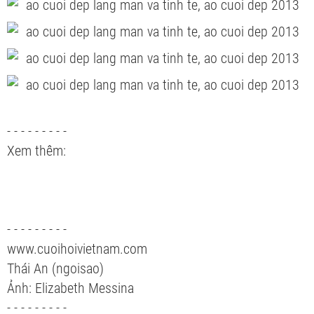
- - - - - - - - -
Xem thêm:
- - - - - - - - -
www.cuoihoivietnam.com
Thái An (ngoisao)
Ảnh: Elizabeth Messina
- - - - - - - - -