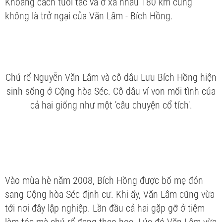
Khoảng cách tuổi tác và ở xa nhau 180 km cũng
không là trở ngại của Văn Lâm - Bích Hồng.
Chú rể Nguyễn Văn Lâm và cô dâu Lưu Bích Hồng hiện
sinh sống ở Cộng hòa Séc. Cô dâu ví von mối tình của
cả hai giống như một 'câu chuyện cổ tích'.
Vào mùa hè năm 2008, Bích Hồng được bố mẹ đón
sang Cộng hòa Séc định cư. Khi ấy, Văn Lâm cũng vừa
tới nơi đây lập nghiệp. Lần đầu cả hai gặp gỡ ở tiệm