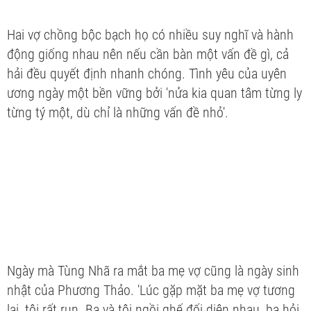
Hai vợ chồng bộc bạch họ có nhiều suy nghĩ và hành
động giống nhau nên nếu cần bàn một vấn đề gì, cả
hải đều quyết định nhanh chóng. Tình yêu của uyên
ương ngày một bền vững bởi 'nửa kia quan tâm từng ly
từng tý một, dù chỉ là những vấn đề nhỏ'.
Ngày mà Tùng Nhã ra mắt ba mẹ vợ cũng là ngày sinh
nhật của Phương Thảo. 'Lúc gặp mặt ba mẹ vợ tương
lai, tôi rất run. Ba và tôi ngồi ghế đối diện nhau, ba hỏi