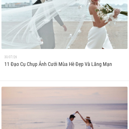
30/07/26
11 Đạo Cụ Chụp Ảnh Cưới Mùa Hè Đẹp Và Lãng Mạn