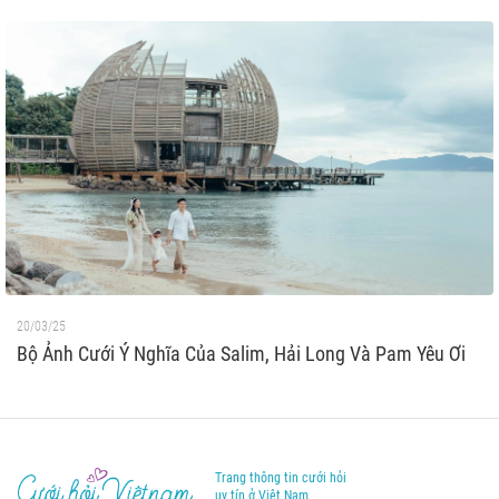
20/03/25
Bộ Ảnh Cưới Ý Nghĩa Của Salim, Hải Long Và Pam Yêu Ơi
Trang thông tin cưới hỏi
uy tín ở Việt Nam