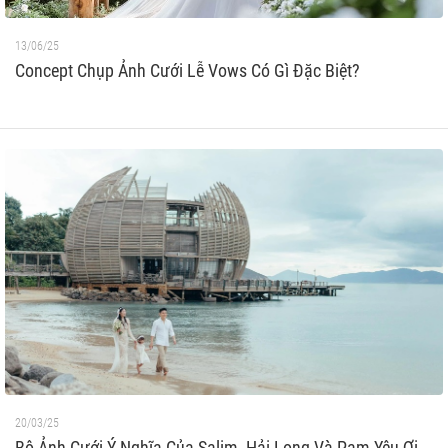
13/06/25
Concept Chụp Ảnh Cưới Lễ Vows Có Gì Đặc Biệt?
20/03/25
Bộ Ảnh Cưới Ý Nghĩa Của Salim, Hải Long Và Pam Yêu Ơi