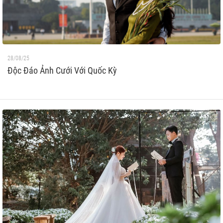
28/08/25
Độc Đáo Ảnh Cưới Với Quốc Kỳ