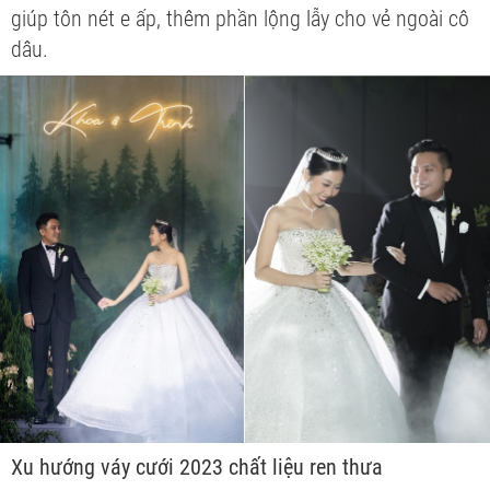
giúp tôn nét e ấp, thêm phần lộng lẫy cho vẻ ngoài cô
dâu.
Xu hướng váy cưới 2023 chất liệu ren thưa