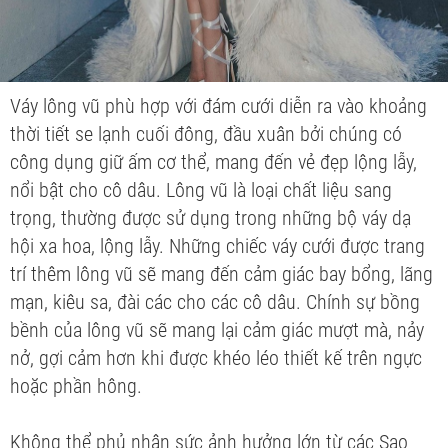
Váy lông vũ phù hợp với đám cưới diễn ra vào khoảng
thời tiết se lạnh cuối đông, đầu xuân bởi chúng có
công dụng giữ ấm cơ thể, mang đến vẻ đẹp lộng lẫy,
nổi bật cho cô dâu. Lông vũ là loại chất liệu sang
trọng, thường được sử dụng trong những bộ váy dạ
hội xa hoa, lộng lẫy. Những chiếc váy cưới được trang
trí thêm lông vũ sẽ mang đến cảm giác bay bổng, lãng
mạn, kiêu sa, đài các cho các cô dâu. Chính sự bồng
bềnh của lông vũ sẽ mang lại cảm giác mượt mà, nảy
nở, gợi cảm hơn khi được khéo léo thiết kế trên ngực
hoặc phần hông.
Không thể phủ nhận sức ảnh hưởng lớn từ các Sao