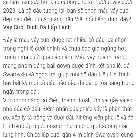
sẽ làm nên sức hút khó cưỡng cho xu hướng váy cưới
2023. Là cô dâu tương lai, bạn sẽ chọn mẫu váy cưới
đẹp nào đến từ các nàng dâu Việt nổi tiếng dưới đây?
Váy Cưới Đính Đá Lấp Lánh
Đây là mẫu váy cưới được rất nhiều cô dâu lựa chọn
trong nghi lễ cưới chính và chưa bao giờ ngừng hot
trong mùa cưới qua các năm. Mẫu váy hoành tráng,
mang phom dáng ball-gown được đính kết pha lê, đá
Swarovski và ngọc trai giúp mọi cô dâu Liêu Hà Trinh
hay bất kỳ mọi cô dâu nào đều dễ dàng tỏa sáng trong
ngày trọng đại.
Với phom dáng cổ điển, thanh thoát, tôn vai gầy và eo
nhỏ của cô dâu. Đểm nhấn của chiếc váy là phần thắt
eo, xếp ly tà bồng và đuôi dài. Những viên pha lê và đá
li ti trên cúp ngực ngang như những giọt sương mai
lung linh. Chiếc lúp cưới gần 4 m đính Swarovski cũng