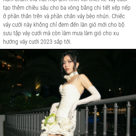
tạo thêm chiều sâu cho ba vòng bằng chi tiết xếp nếp
ở phần thân trên và phần chân váy bèo nhún. Chiếc
váy cưới này không chỉ đem đến làn gió mới cho bộ
sưu tập váy cưới mà còn làm mưa làm gió cho xu
hướng váy cưới 2023 sắp tới.