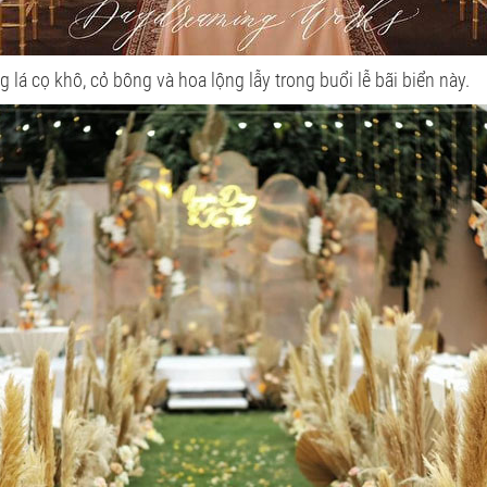
 lá cọ khô, cỏ bông và hoa lộng lẫy trong buổi lễ bãi biển này.