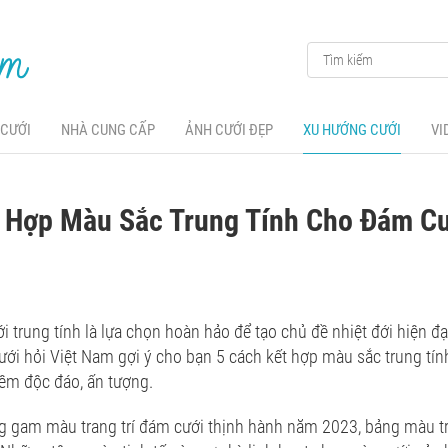
 CƯỚI
NHÀ CUNG CẤP
ẢNH CƯỚI ĐẸP
XU HƯỚNG CƯỚI
VI
t Hợp Màu Sắc Trung Tính Cho Đám C
trung tính là lựa chọn hoàn hảo để tạo chủ đề nhiệt đới hiện đ
ới hỏi Việt Nam gợi ý cho bạn 5 cách kết hợp màu sắc trung tí
êm độc đáo, ấn tượng.
g gam màu trang trí đám cưới thịnh hành năm 2023, bảng màu t