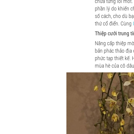
chưa từng lỗi mốt.
phần lý do khiến c
số cách, cho dù b
thứ cổ điển. Cùng
Thiệp cưới trung t
Nâng cấp thiệp mời
bản phác thảo địa
phức tạp thiết kế.
mùa hè của cô dâu 