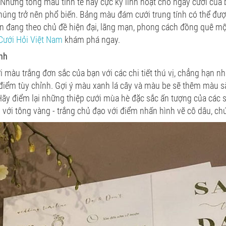
 Những tông màu tinh tế này cực kỳ linh hoạt cho ngày cưới của 
húng trở nên phổ biến. Bảng màu đám cưới trung tính có thể đượ
ạn đang theo chủ đề hiện đại, lãng mạn, phong cách đồng quê m
Cưới Hỏi Việt Nam
khám phá ngay.
ính
 màu trắng đơn sắc của bạn với các chi tiết thú vị, chẳng hạn n
 điểm tùy chỉnh. Gợi ý màu xanh lá cây và màu be sẽ thêm màu 
 Hãy điểm lại những thiệp cưới mùa hè đặc sắc ấn tượng của các s
với tông vàng - trắng chủ đạo với điểm nhấn hình vẽ cô dâu, chú