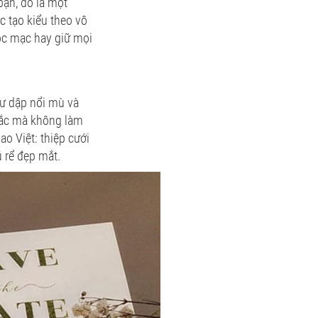
bạn, đó là một
c tạo kiểu theo vô
ộc mạc hay giữ mọi
hư dập nổi mù và
sắc mà không làm
ao Việt: thiệp cưới
 rể đẹp mắt.