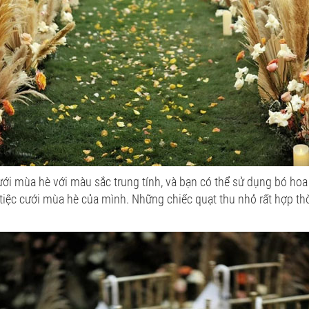
ưới mùa hè với màu sắc trung tính, và bạn có thể sử dụng bó ho
 tiệc cưới mùa hè của mình. Những chiếc quạt thu nhỏ rất hợp thờ