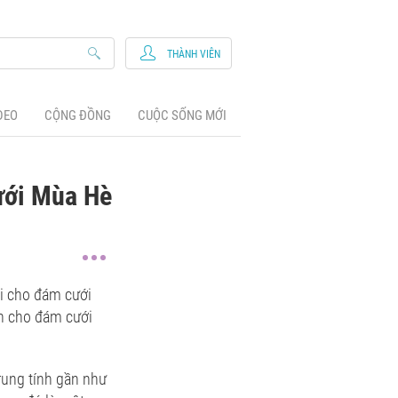
THÀNH VIÊN
DEO
CỘNG ĐỒNG
CUỘC SỐNG MỚI
ưới Mùa Hè
ại cho đám cưới
nh cho đám cưới
rung tính gần như