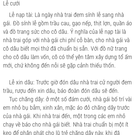
Lễ cưới
Lễ nạp tài:
Là ngày nhà trai đem sính lễ sang nhà
gái. Đồ sính lễ gồm trầu cau, gạo nếp, thịt lợn, quần áo
và đồ trang sức cho cô dâu. Ý nghĩa của lễ nạp tài là
nhà trai góp với nhà gái chi phí cỗ bàn, cho nhà gái và
cô dâu biết mọi thứ đã chuẩn bị sẵn. Với đồ nữ trang
cho cô dâu làm vốn, cô có thể yên tâm xây dựng tổ ấm
mới, chứ không đến nỗi sẽ gặp cảnh thiếu thốn.
Lễ xin dâu:
Trước giờ đón dâu nhà trai cử người đem
trầu, rượu đến xin dâu, báo đoàn đón dâu sẽ đến.
Tục chăng dây: ở một số đám cưới, nhà gái bố trí vài
em nhỏ bụ bẫm, xinh xắn, mặc áo đỏ chăng dây trước
của nhà gái. Khi nhà trai đến, một trong các em nhỏ
chạy về báo cho nhà gái biết. Nhà trai chuẩn bị một ít
kẹo để phân phát cho lũ trẻ chăng dây này, khi đã