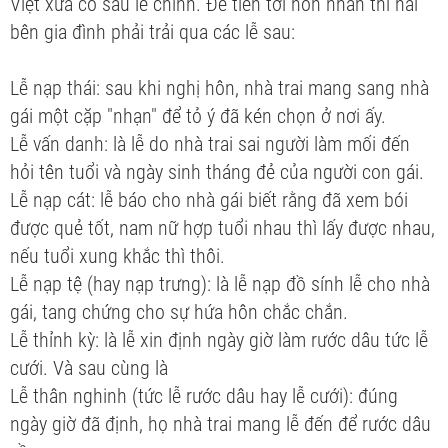
Việt xưa có sáu lễ chính. Để tiến tới hôn nhân thì hai
bên gia đình phải trải qua các lễ sau:
Lễ nạp thái: sau khi nghị hôn, nhà trai mang sang nhà
gái một cặp "nhạn" để tỏ ý đã kén chọn ở nơi ấy.
Lễ vấn danh: là lễ do nhà trai sai người làm mối đến
hỏi tên tuổi và ngày sinh tháng đẻ của người con gái.
Lễ nạp cát: lễ báo cho nhà gái biết rằng đã xem bói
được quẻ tốt, nam nữ hợp tuổi nhau thì lấy được nhau,
nếu tuổi xung khắc thì thôi.
Lễ nạp tệ (hay nạp trưng): là lễ nạp đồ sính lễ cho nhà
gái, tang chứng cho sự hứa hôn chắc chắn.
Lễ thỉnh kỳ: là lễ xin định ngày giờ làm rước dâu tức lễ
cưới. Và sau cùng là
Lễ thân nghinh (tức lễ rước dâu hay lễ cưới): đúng
ngày giờ đã định, họ nhà trai mang lễ đến để rước dâu