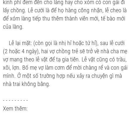
kinh phí đem đến cho làng hay cho xóm có con gái đi
lấy chồng. Lễ cưới là để họ hàng công nhận, lễ cheo là
để xóm làng tiếp thu thêm thành viên mới, tế bào mới
của làng.
Lễ lại mặt:
(còn gọi là nhị hỉ hoặc tứ hỉ), sau lễ cưới
(2 hoặc 4 ngày), hai vợ chồng trẻ sẽ trở về nhà cha mẹ
vợ mang theo lễ vật để tạ gia tiên. Lễ vật cũng có trầu,
xôi, lợn. Bố mẹ vợ làm cơm để mời chàng rể và con gái
mình. Ở một số trường hợp nếu xảy ra chuyện gì mà
nhà trai không bằng.
- - - - - - - - -
Xem thêm: