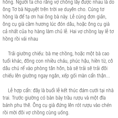
hồng. Người ta cho rằng vợ chồng lấy được nhau là do
ông Tơ bà Nguyệt trên trời xe duyên cho. Cúng tơ
hồng là để tạ ơn hai ông bà này. Lễ cúng đơn giản,
ông cụ già cầm hương lúc đón dâu, hoặc ông cụ già
cả nhất của họ hàng làm chủ lễ. Hai vợ chồng lạy lễ tơ
hồng rồi vái nhau
Trải giường chiếu
: bà mẹ chồng, hoặc một bà cao
tuổi khác, đông con nhiều cháu, phúc hậu, hiền từ, cô
dâu chú rể vào phòng tân hôn, bà sẽ trải sẽ trải đôi
chiếu lên giường ngay ngắn, xếp gối màn cẩn thận...
Lễ hợp cẩn:
đây là buổi lễ kết thúc đám cưới tại nhà
trai. Trước giường có bàn bày trầu rượu và một đĩa
bánh phu thê. Ông cụ già đứng lên rót rượu vào chén
rồi mời đôi vợ chồng cùng uống.