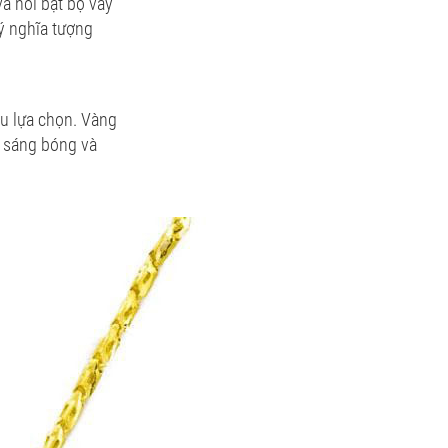
và nổi bật bộ váy
ý nghĩa tượng
u lựa chọn. Vàng
, sáng bóng và