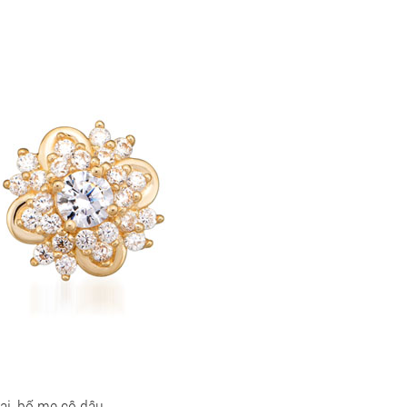
ai, bố mẹ cô dâu