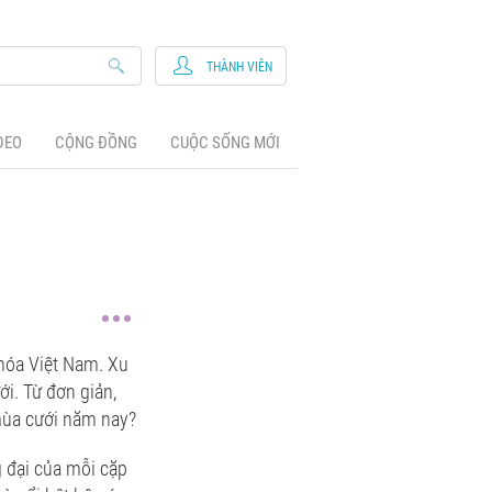
THÀNH VIÊN
DEO
CỘNG ĐỒNG
CUỘC SỐNG MỚI
 hóa Việt Nam. Xu
i. Từ đơn giản,
mùa cưới năm nay?
g đại của mỗi cặp