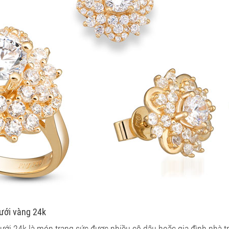
ưới vàng 24k
ới 24k là món trang sức được nhiều cô dâu hoặc gia đình nhà tr