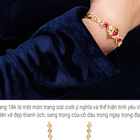
ng 18k là một món trang sức cưới ý nghĩa và thể hiện tình yêu 
lên vẻ đẹp thanh lịch, sang trọng của cô dâu trong ngày trọng đại