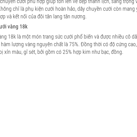
 chuyền cưới phù hợp giúp tôn lên vẻ đẹp thanh lịch, sang trọng 
Không chỉ là phụ kiện cưới hoàn hảo, dây chuyền cưới còn mang 
ợp và kết nối của đôi tân lang tân nương.
ưới vàng 18k
àng 18k là một món trang sức cưới phổ biến và được nhiều cô dâ
ó hàm lượng vàng nguyên chất là 75%. Đồng thời có độ cứng cao
bị xỉn màu, gỉ sét, bởi gồm có 25% hợp kim như bạc, đồng.