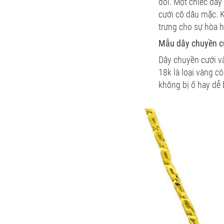
đôi. Một chiếc dây
cưới cô dâu mặc. 
trưng cho sự hòa h
Mẫu dây chuyền c
Dây chuyền cưới v
18k là loại vàng c
không bị ố hay dễ 