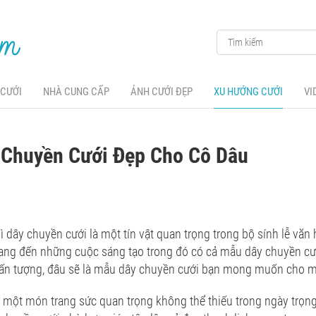
 CƯỚI
NHÀ CUNG CẤP
ẢNH CƯỚI ĐẸP
XU HƯỚNG CƯỚI
VI
 Chuyền Cưới Đẹp Cho Cô Dâu
ì dây chuyền cưới là một tín vật quan trọng trong bộ sính lễ văn
ng đến những cuộc sáng tạo trong đó có cả mẫu dây chuyền cướ
ỳ, ấn tượng, đâu sẽ là mẫu dây chuyền cưới bạn mong muốn cho 
 một món trang sức quan trọng không thể thiếu trong ngày trọn