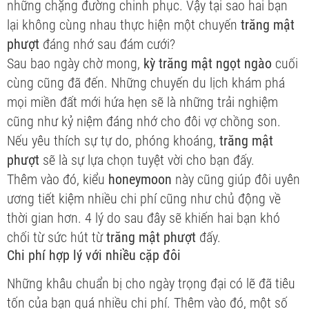
những chặng đường chinh phục. Vậy tại sao hai bạn
lại không cùng nhau thực hiện một chuyến
trăng mật
phượt
đáng nhớ sau đám cưới?
Sau bao ngày chờ mong,
kỳ trăng mật ngọt ngào
cuối
cùng cũng đã đến. Những chuyến du lịch khám phá
mọi miền đất mới hứa hẹn sẽ là những trải nghiệm
cũng như kỷ niệm đáng nhớ cho đôi vợ chồng son.
Nếu yêu thích sự tự do, phóng khoáng,
trăng mật
phượt
sẽ là sự lựa chọn tuyệt vời cho bạn đấy.
Thêm vào đó, kiểu
honeymoon
này cũng giúp đôi uyên
ương tiết kiệm nhiều chi phí cũng như chủ động về
thời gian hơn. 4 lý do sau đây sẽ khiến hai bạn khó
chối từ sức hút từ
trăng mật phượt
đấy.
Chi phí hợp lý với nhiều cặp đôi
Những khâu chuẩn bị cho ngày trọng đại có lẽ đã tiêu
tốn của bạn quá nhiều chi phí. Thêm vào đó, một số