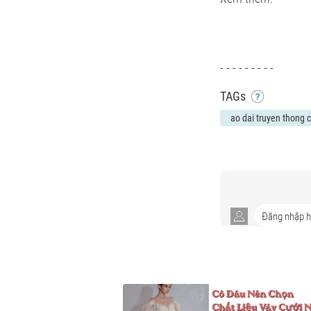
- - - - - - - - -
TAGs
ao dai truyen thong 