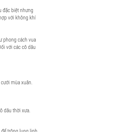
u đặc biệt nhưng
hợp với không khí
hư phong cách vua
ối với các cô dâu
ễ cưới mùa xuân.
ô dâu thời xưa.
để trông lung linh