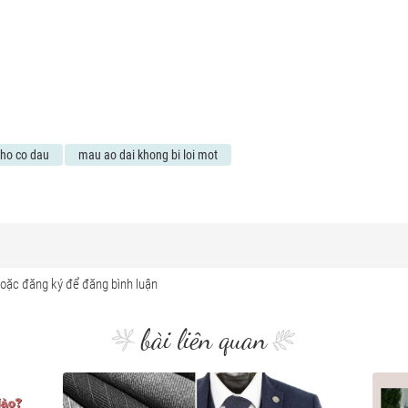
cho co dau
mau ao dai khong bi loi mot
bài liên quan