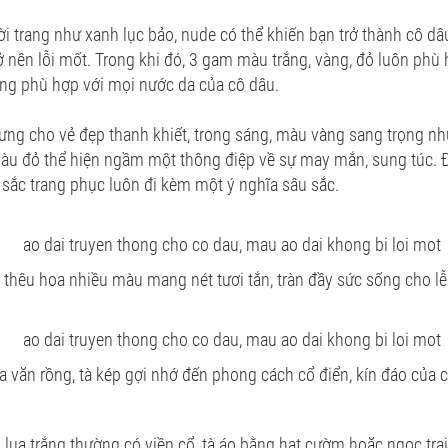
 trang như xanh lục bảo, nude có thể khiến bạn trở thành cô dâ
 nên lỗi mốt. Trong khi đó, 3 gam màu trắng, vàng, đỏ luôn phù 
àng phù hợp với mọi nước da của cô dâu.
rưng cho vẻ đẹp thanh khiết, trong sáng, màu vàng sang trọng n
màu đỏ thể hiện ngầm một thông điệp về sự may mắn, sung túc. Đ
 sắc trang phục luôn đi kèm một ý nghĩa sâu sắc.
g thêu hoa nhiều màu mang nét tươi tắn, tràn đầy sức sống cho l
a văn rồng, tà kép gợi nhớ đến phong cách cổ điển, kín đáo của c
lụa trắng thường có viền cổ, tà áo bằng hạt cườm hoặc ngọc trai 