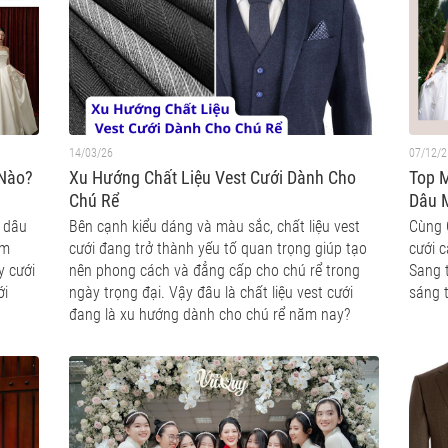
14/03/26
07/12/2
 Nào?
Xu Hướng Chất Liệu Vest Cưới Dành Cho
Top 
Chú Rể
Dâu 
ô dâu
Bên cạnh kiểu dáng và màu sắc, chất liệu vest
Cùng 
ám
cưới đang trở thành yếu tố quan trọng giúp tạo
cưới 
y cưới
nên phong cách và đẳng cấp cho chú rể trong
Sang 
ới
ngày trọng đại. Vậy đâu là chất liệu vest cưới
sáng t
đang là xu hướng dành cho chú rể năm nay?