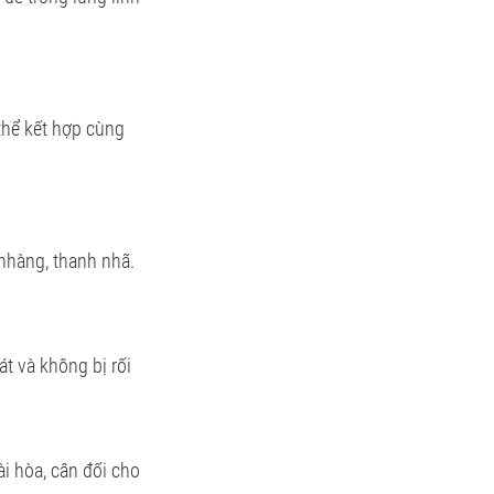
thể kết hợp cùng
nhàng, thanh nhã.
t và không bị rối
ài hòa, cân đối cho