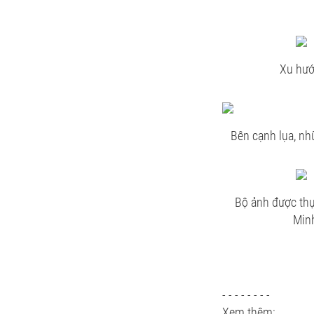
Xu hướ
Bên cạnh lụa, nh
Bộ ảnh được thực
Minh
- - - - - - - -
Xem thêm: