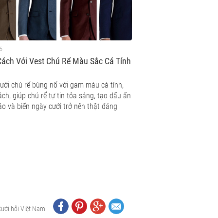
5
ách Với Vest Chú Rể Màu Sắc Cá Tính
cưới chú rể bùng nổ với gam màu cá tính,
ch, giúp chú rể tự tin tỏa sáng, tạo dấu ấn
áo và biến ngày cưới trở nên thật đáng
Cưới hỏi Việt Nam: