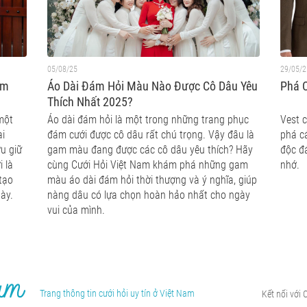
05/08/25
29/05/2
ệm
Áo Dài Đám Hỏi Màu Nào Được Cô Dâu Yêu
Phá C
Thích Nhất 2025?
một
Áo dài đám hỏi là một trong những trang phục
Vest 
ại
đám cưới được cô dâu rất chú trọng. Vậy đâu là
phá cá
u giữ
gam màu đang được các cô dâu yêu thích? Hãy
độc đ
 là
cùng Cưới Hỏi Việt Nam khám phá những gam
nhớ.
 tạo
màu áo dài đám hỏi thời thượng và ý nghĩa, giúp
ày.
nàng dâu có lựa chọn hoàn hảo nhất cho ngày
vui của mình.
Trang thông tin cưới hỏi uy tín ở Việt Nam
Kết nối với 